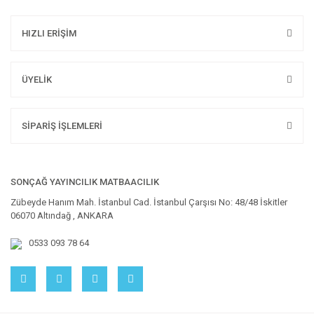
HIZLI ERİŞİM
ÜYELİK
SİPARİŞ İŞLEMLERİ
SONÇAĞ YAYINCILIK MATBAACILIK
Zübeyde Hanım Mah. İstanbul Cad. İstanbul Çarşısı No: 48/48 İskitler
06070 Altındağ , ANKARA
0533 093 78 64