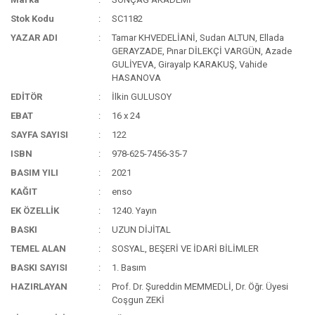
Stok Kodu
SC1182
YAZAR ADI
Tamar KHVEDELİANİ, Sudan ALTUN, Ellada
GERAYZADE, Pınar DİLEKÇİ VARGÜN, Azade
GULİYEVA, Girayalp KARAKUŞ, Vahide
HASANOVA
EDİTÖR
İlkin GULUSOY
EBAT
16 x 24
SAYFA SAYISI
122
ISBN
978-625-7456-35-7
BASIM YILI
2021
KAĞIT
enso
EK ÖZELLİK
1240. Yayın
BASKI
UZUN DİJİTAL
TEMEL ALAN
SOSYAL, BEŞERİ VE İDARİ BİLİMLER
BASKI SAYISI
1. Basım
HAZIRLAYAN
Prof. Dr. Şureddin MEMMEDLİ, Dr. Öğr. Üyesi
Coşgun ZEKİ