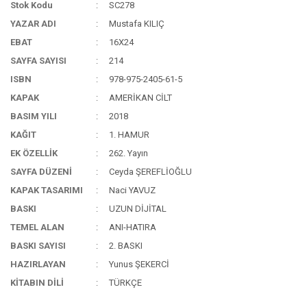
Stok Kodu
SC278
YAZAR ADI
Mustafa KILIÇ
EBAT
16X24
SAYFA SAYISI
214
ISBN
978-975-2405-61-5
KAPAK
AMERİKAN CİLT
BASIM YILI
2018
KAĞIT
1. HAMUR
EK ÖZELLİK
262. Yayın
SAYFA DÜZENİ
Ceyda ŞEREFLİOĞLU
KAPAK TASARIMI
Naci YAVUZ
BASKI
UZUN DİJİTAL
TEMEL ALAN
ANI-HATIRA
BASKI SAYISI
2. BASKI
HAZIRLAYAN
Yunus ŞEKERCİ
KİTABIN DİLİ
TÜRKÇE