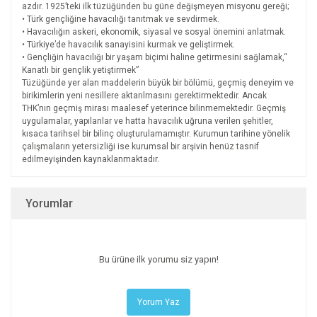
azdır. 1925’teki ilk tüzüğünden bu güne değişmeyen misyonu gereği;
• Türk gençliğine havacılığı tanıtmak ve sevdirmek.
• Havacılığın askeri, ekonomik, siyasal ve sosyal önemini anlatmak.
• Türkiye’de havacılık sanayisini kurmak ve geliştirmek.
• Gençliğin havacılığı bir yaşam biçimi haline getirmesini sağlamak,“
Kanatlı bir gençlik yetiştirmek”
Tüzüğünde yer alan maddelerin büyük bir bölümü, geçmiş deneyim ve
birikimlerin yeni nesillere aktarılmasını gerektirmektedir. Ancak
THK’nın geçmiş mirası maalesef yeterince bilinmemektedir. Geçmiş
uygulamalar, yapılanlar ve hatta havacılık uğruna verilen şehitler,
kısaca tarihsel bir bilinç oluşturulamamıştır. Kurumun tarihine yönelik
çalışmaların yetersizliği ise kurumsal bir arşivin henüz tasnif
edilmeyişinden kaynaklanmaktadır.
Yorumlar
Bu ürüne ilk yorumu siz yapın!
Yorum Yaz