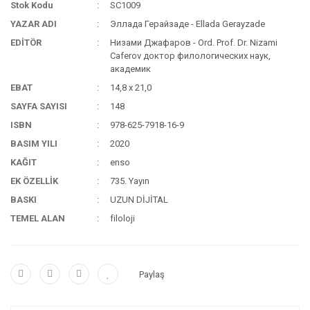
Stok Kodu
SC1009
YAZAR ADI
Эллада Герайзаде - Ellada Gerayzade
EDİTÖR
Низами Джафаров - Ord. Prof. Dr. Nizami
Caferov доктор филологических наук,
академик
EBAT
14,8 x 21,0
SAYFA SAYISI
148
ISBN
978-625-7918-16-9
BASIM YILI
2020
KAĞIT
enso
EK ÖZELLİK
735. Yayın
BASKI
UZUN DİJİTAL
TEMEL ALAN
filoloji
Paylaş