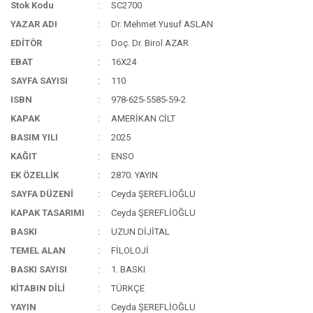
Stok Kodu
SC2700
YAZAR ADI
Dr. Mehmet Yusuf ASLAN
EDİTÖR
Doç. Dr. Birol AZAR
EBAT
16X24
SAYFA SAYISI
110
ISBN
978-625-5585-59-2
KAPAK
AMERİKAN CİLT
BASIM YILI
2025
KAĞIT
ENSO
EK ÖZELLİK
2870. YAYIN
SAYFA DÜZENİ
Ceyda ŞEREFLİOĞLU
KAPAK TASARIMI
Ceyda ŞEREFLİOĞLU
BASKI
UZUN DİJİTAL
TEMEL ALAN
FİLOLOJİ
BASKI SAYISI
1. BASKI
KİTABIN DİLİ
TÜRKÇE
YAYIN
Ceyda ŞEREFLİOĞLU