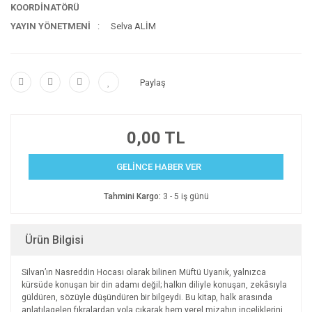
KOORDİNATÖRÜ
YAYIN YÖNETMENİ
Selva ALİM
Paylaş
0,00 TL
GELİNCE HABER VER
Tahmini Kargo:
3 - 5 iş günü
Ürün Bilgisi
Silvan’ın Nasreddin Hocası olarak bilinen Müftü Uyanık, yalnızca
kürsüde konuşan bir din adamı değil; halkın diliyle konuşan, zekâsıyla
güldüren, sözüyle düşündüren bir bilgeydi. Bu kitap, halk arasında
anlatılagelen fıkralardan yola çıkarak hem yerel mizahın inceliklerini