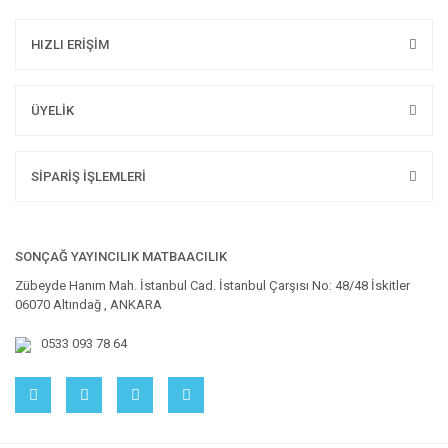
HIZLI ERİŞİM
ÜYELİK
SİPARİŞ İŞLEMLERİ
SONÇAĞ YAYINCILIK MATBAACILIK
Zübeyde Hanım Mah. İstanbul Cad. İstanbul Çarşısı No: 48/48 İskitler
06070 Altındağ , ANKARA
0533 093 78 64