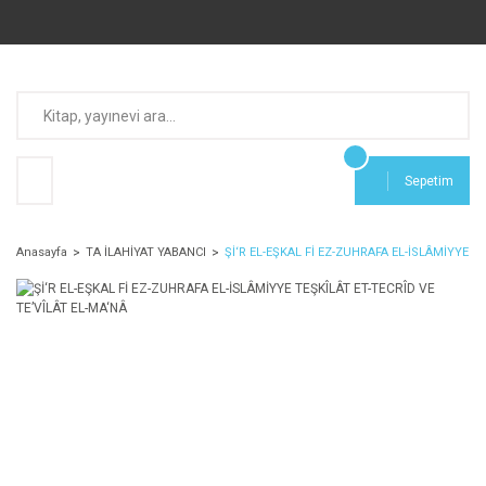
Sepetim
Anasayfa
TA İLAHİYAT YABANCI
Şİ‘R EL-EŞKAL Fİ EZ-ZUHRAFA EL-İSLÂMİYYE T