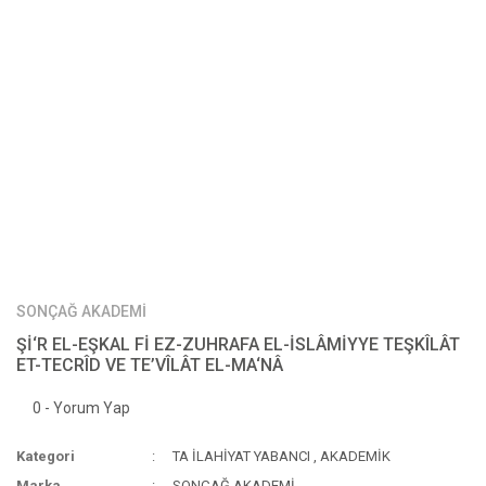
SONÇAĞ AKADEMİ
Şİ‘R EL-EŞKAL Fİ EZ-ZUHRAFA EL-İSLÂMİYYE TEŞKÎLÂT
ET-TECRÎD VE TE’VÎLÂT EL-MA‘NÂ
0 - Yorum Yap
Kategori
TA İLAHİYAT YABANCI
,
AKADEMİK
Marka
SONÇAĞ AKADEMİ