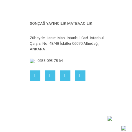
SONÇAĞ YAYINCILIK MATBAACILIK
Zübeyde Hanım Mah. İstanbul Cad. İstanbul
Çarşısı No: 48/48 İskitler 06070 Altındağ ,
ANKARA
0533 093 78 64