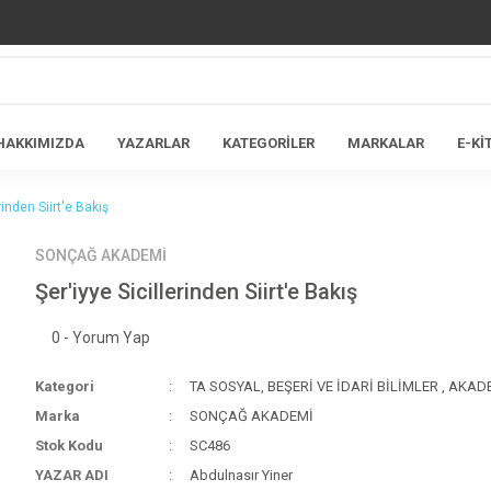
HAKKIMIZDA
YAZARLAR
KATEGORİLER
MARKALAR
E-Kİ
rinden Siirt'e Bakış
SONÇAĞ AKADEMİ
Şer'iyye Sicillerinden Siirt'e Bakış
0 - Yorum Yap
Kategori
TA SOSYAL, BEŞERİ VE İDARİ BİLİMLER
,
AKAD
Marka
SONÇAĞ AKADEMİ
Stok Kodu
SC486
YAZAR ADI
Abdulnasır Yiner