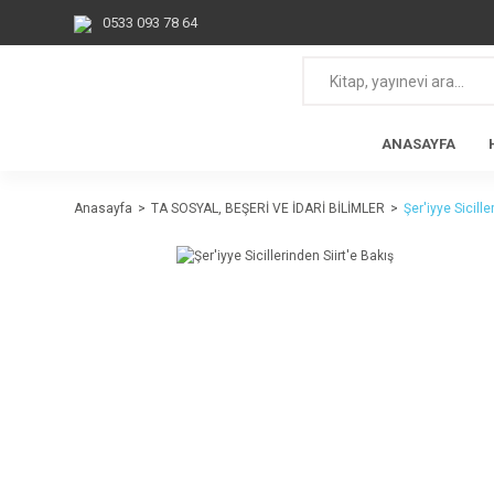
0533 093 78 64
ANASAYFA
Anasayfa
TA SOSYAL, BEŞERİ VE İDARİ BİLİMLER
Şer'iyye Sicille