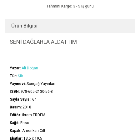
Tahmini Kargo:
3 - 5 iş günü
Ürün Bilgisi
SENİ DAĞLARLA ALDATTIM
Yazar:
Ali Doğan
Tür:
Şiir
Yayınevi:
Sonçağ Yayınları
ISBN:
978-605-2130-56-8
Sayfa Sayısı:
64
Basım:
2018
Editör:
İbram ERDEM
Kağıt:
Enso
Kapak:
Amerikan Cilt
Ebatlar:
13,5 x 19,5