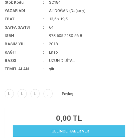
Stok Kodu
SC184
YAZAR ADI
Ali DOĞAN (Dağbey)
EBAT
13,5 x 19,5
SAYFA SAYISI
64
ISBN
978-605-2130-56-8
BASIM YILI
2018
KAĞIT
Enso
BASKI
UZUN DİJİTAL
TEMEL ALAN
şiir
Paylaş
0,00 TL
GELİNCE HABER VER