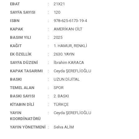
EBAT
21X21
SAYFA SAYISI
120
ISBN
978-625-6173-19-4
KAPAK
AMERİKAN CİLT
BASIM YILI
2025
KAĞIT
1. HAMUR, RENKLİ
EK ÖZELLİK
2630. YAYIN
SAYFA DÜZENİ
İbrahim KARACA
KAPAK TASARIMI
Ceyda ŞEREFLİOĞLU
BASKI
UZUN DİJİTAL
TEMEL ALAN
SPOR
BASKI SAYISI
2. BASKI
KİTABIN DİLİ
TÜRKÇE
YAYIN
Ceyda ŞEREFLİOĞLU
KOORDİNATÖRÜ
YAYIN YÖNETMENİ
Selva ALİM