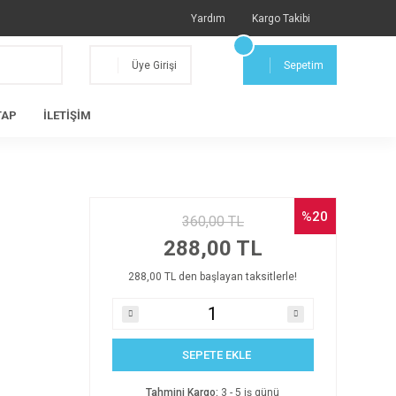
Yardım
Kargo Takibi
Üye Girişi
Sepetim
TAP
İLETİŞİM
%20
360,00 TL
288,00 TL
288,00 TL den başlayan taksitlerle!
SEPETE EKLE
Tahmini Kargo:
3 - 5 iş günü