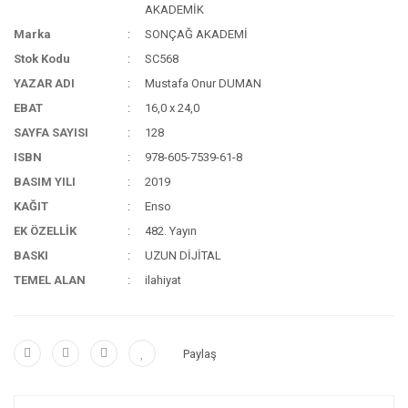
AKADEMİK
Marka
SONÇAĞ AKADEMİ
Stok Kodu
SC568
YAZAR ADI
Mustafa Onur DUMAN
EBAT
16,0 x 24,0
SAYFA SAYISI
128
ISBN
978-605-7539-61-8
BASIM YILI
2019
KAĞIT
Enso
EK ÖZELLİK
482. Yayın
BASKI
UZUN DİJİTAL
TEMEL ALAN
ilahiyat
Paylaş