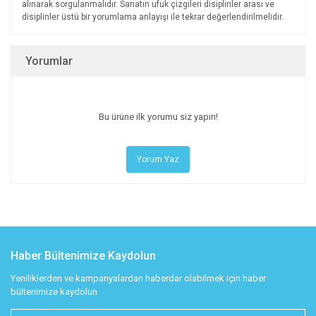
alınarak sorgu­lanmalıdır. Sanatın ufuk çizgileri disiplinler arası ve
disiplin­ler üstü bir yorumlama anlayışı ile tekrar değerlendirilmelidir.
Yorumlar
Bu ürüne ilk yorumu siz yapın!
Yorum Yaz
Haber Bültenimize Kaydolun
Yeniliklerden ve kampanyalardan haberdar olabilmek için haber
bültenimize kaydolun