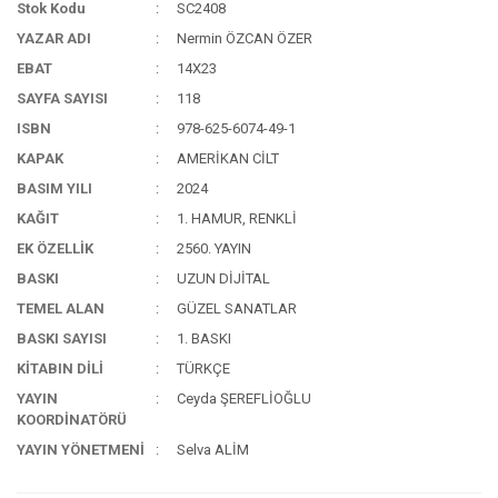
Stok Kodu
SC2408
YAZAR ADI
Nermin ÖZCAN ÖZER
EBAT
14X23
SAYFA SAYISI
118
ISBN
978-625-6074-49-1
KAPAK
AMERİKAN CİLT
BASIM YILI
2024
KAĞIT
1. HAMUR, RENKLİ
EK ÖZELLİK
2560. YAYIN
BASKI
UZUN DİJİTAL
TEMEL ALAN
GÜZEL SANATLAR
BASKI SAYISI
1. BASKI
KİTABIN DİLİ
TÜRKÇE
YAYIN
Ceyda ŞEREFLİOĞLU
KOORDİNATÖRÜ
YAYIN YÖNETMENİ
Selva ALİM