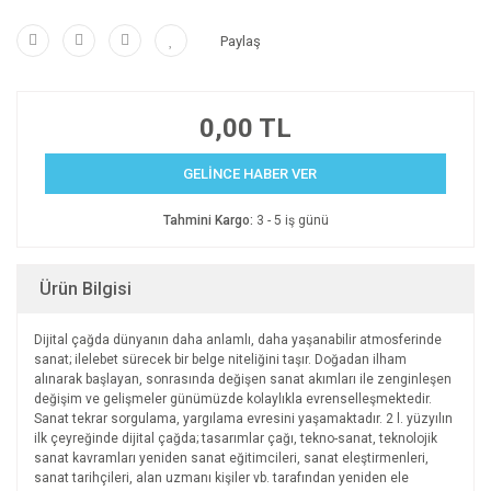
Paylaş
0,00 TL
GELİNCE HABER VER
Tahmini Kargo:
3 - 5 iş günü
Ürün Bilgisi
Dijital çağda dünyanın daha anlamlı, daha yaşanabilir atmos­ferinde
sanat; ilelebet sürecek bir belge niteliğini taşır. Doğa­dan ilham
alınarak başlayan, sonrasında değişen sanat akımla­rı ile zenginleşen
değişim ve gelişmeler günümüzde kolaylık­la evrenselleşmektedir.
Sanat tekrar sorgulama, yargılama ev­resini yaşamaktadır. 2 l. yüzyılın
ilk çeyreğinde dijital çağda; tasarımlar çağı, tekno-sanat, teknolojik
sanat kavramları yeni­den sanat eğitimcileri, sanat eleştirmenleri,
sanat tarihçileri, alan uzmanı kişiler vb. tarafından yeniden ele