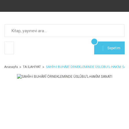
Sepetim
Anasayfa
TA İLAHİYAT
SAHÎH-İ BUHÂRÎ ÖRNEKLEMİNDE ÜSLÛBU’L-HAKÎM SAN