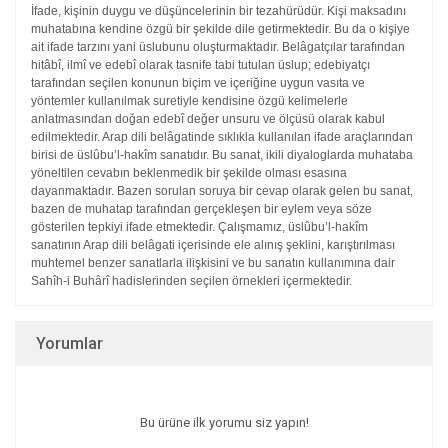
İfade, kişinin duygu ve düşüncelerinin bir tezahürüdür. Kişi
maksadını
muhatabına kendine özgü bir şekilde dile getirmektedir.
Bu da o kişiye
ait ifade tarzını yani üslubunu oluşturmaktadır.
Belâgatçılar tarafından
hitâbî, ilmî ve edebî olarak
tasnife tabi tutulan üslup; edebiyatçı
tarafından seçilen
konunun biçim ve içeriğine uygun vasıta ve
yöntemler kullanılmak
suretiyle kendisine özgü kelimelerle
anlatmasından
doğan edebî değer unsuru ve ölçüsü olarak kabul
edilmektedir.
Arap dili belâgatinde sıklıkla kullanılan ifade araçlarından
birisi de üslûbu’l-hakîm sanatıdır. Bu sanat, ikili diyaloglarda
muhataba
yöneltilen cevabın beklenmedik bir şekilde
olması esasına
dayanmaktadır. Bazen sorulan soruya bir
cevap olarak gelen bu sanat,
bazen de muhatap tarafından
gerçekleşen bir eylem veya söze
gösterilen tepkiyi ifade etmektedir.
Çalışmamız, üslûbu’l-hakîm
sanatının Arap dili
belâgati içerisinde ele alınış şeklini, karıştırılması
muhtemel
benzer sanatlarla ilişkisini ve bu sanatın kullanımına dair
Sahîh-i Buhârî hadislerinden seçilen örnekleri içermektedir.
Yorumlar
Bu ürüne ilk yorumu siz yapın!