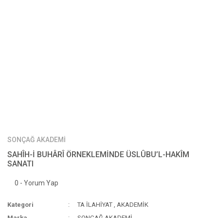
SONÇAĞ AKADEMİ
SAHÎH-İ BUHÂRÎ ÖRNEKLEMİNDE ÜSLÛBU’L-HAKÎM
SANATI
0 - Yorum Yap
Kategori
TA İLAHİYAT
,
AKADEMİK
Marka
SONÇAĞ AKADEMİ