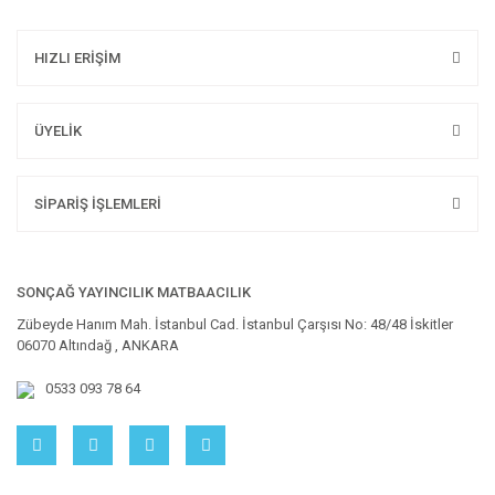
HIZLI ERİŞİM
ÜYELİK
SİPARİŞ İŞLEMLERİ
SONÇAĞ YAYINCILIK MATBAACILIK
Zübeyde Hanım Mah. İstanbul Cad. İstanbul Çarşısı No: 48/48 İskitler
06070 Altındağ , ANKARA
0533 093 78 64