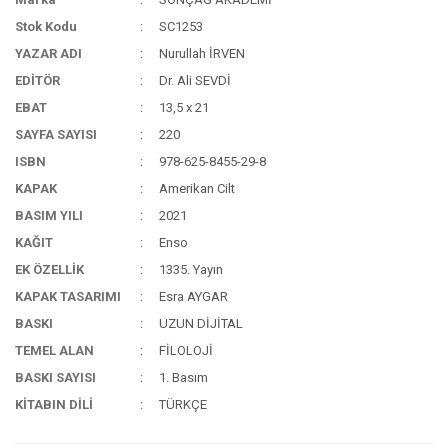
Stok Kodu
SC1253
YAZAR ADI
Nurullah İRVEN
EDİTÖR
Dr. Ali SEVDİ
EBAT
13,5 x 21
SAYFA SAYISI
220
ISBN
978-625-8455-29-8
KAPAK
Amerikan Cilt
BASIM YILI
2021
KAĞIT
Enso
EK ÖZELLİK
1335. Yayın
KAPAK TASARIMI
Esra AYGAR
BASKI
UZUN DİJİTAL
TEMEL ALAN
FİLOLOJİ
BASKI SAYISI
1. Basım
KİTABIN DİLİ
TÜRKÇE