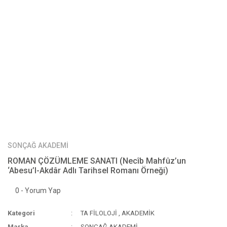
SONÇAĞ AKADEMİ
ROMAN ÇÖZÜMLEME SANATI (Necîb Mahfûz’un
‘Abesu’l-Akdâr Adlı Tarihsel Romanı Örneği)
0 - Yorum Yap
Kategori
TA FİLOLOJİ
,
AKADEMİK
Marka
SONÇAĞ AKADEMİ