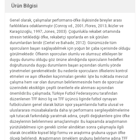
Ürün Bilgisi
Genel olarak, çalışmalar performans-öfke ilişkisinde bireyler arası
farklılıklara odaklanmıştır (Conroy vd., 2001; Flores, 2013; İkizler ve
Karagözoğlu, 1997; Jones, 2003). Çoğunlukla rekabet ortamında
stresin tetiklediği öfke, rekabetçi sporlarda en sık görülen
durumlardan biridir (Certel ve Bahadır, 2012). Günümüzde tüm
sporcuların başarı sağlayabilmek için yoğun bir çaba içerisinde olduğu
görülmektedir. Öfkenin sporcuları olumlu ve olumsuz etkileyen bir
duygu durumu olduğu göz önüne alındığında sporcuların hedefleri
doğrultusunda duygu durumlarını başarı açısından olumlu yönde
yönetmeleri gerekmektedir. Bu nedenle sporcuların öfkelerini kontrol
etmeleri ve aşırı öfkeden kaçınmaları gerekir. İşte bu noktada mevcut
çalışma hem var olan durumun belirlenmesinde hem de sporcular
üzerindeki eksikliğin çeşitli önerilerle ele alınması açısından
önemlidir.Bu çalışmada; Türkiye Futbol Federasyonu tarafından
düzenlenen TFF ikinci lig ve TFF üçüncü liginde futbol oynayan
futbolcuların genel olarak bütün spor yaşamlarında hatta ulusal ve
uluslararası müsabakalarda daha iyi performans sergileyebilmelerine
ışık tutacak farkındalığı yaratmak adına, çeşitli değişkenlere göre öfke
düzeylerinin belirlenmesi amaçlanmıştır. Bu kapsamda araştırmanın
yürütülebilmesi için gerekli izinler alındıktan sonra çalışmayla ilgili
olarak öncelikle kişisel bilgi formu ve araştırma grubuna uygun öfke
ölçeği belirlendi. Araştırmanın örneklem grubunu belirleme adına TFF