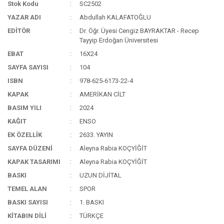
Stok Kodu
SC2502
YAZAR ADI
Abdullah KALAFATOĞLU
EDİTÖR
Dr. Öğr. Üyesi Cengiz BAYRAKTAR - Recep
Tayyip Erdoğan Üniversitesi
EBAT
16X24
SAYFA SAYISI
104
ISBN
978-625-6173-22-4
KAPAK
AMERİKAN CİLT
BASIM YILI
2024
KAĞIT
ENSO
EK ÖZELLİK
2633. YAYIN
SAYFA DÜZENİ
Aleyna Rabia KOÇYİĞİT
KAPAK TASARIMI
Aleyna Rabia KOÇYİĞİT
BASKI
UZUN DİJİTAL
TEMEL ALAN
SPOR
BASKI SAYISI
1. BASKI
KİTABIN DİLİ
TÜRKÇE