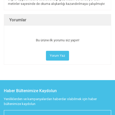
metinler sayesinde de okuma alışkanlığı kazandırılmaya çalışılmıştır.
Yorumlar
Bu ürüne ilk yorumu siz yapın!
Yorum Yaz
Haber Bültenimize Kaydolun
Yeniliklerden ve kampanyalardan haberdar olabilmek için haber
bültenimize kaydolun