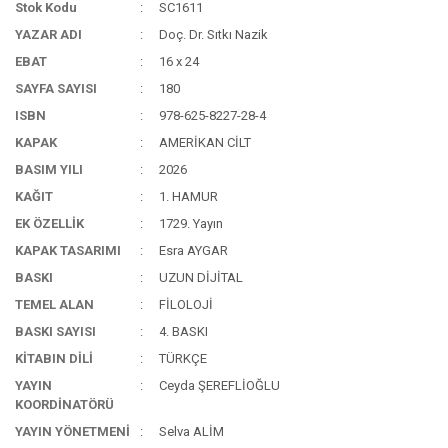
Stok Kodu
SC1611
YAZAR ADI
Doç. Dr. Sıtkı Nazik
EBAT
16 x 24
SAYFA SAYISI
180
ISBN
978-625-8227-28-4
KAPAK
AMERİKAN CİLT
BASIM YILI
2026
KAĞIT
1. HAMUR
EK ÖZELLİK
1729. Yayın
KAPAK TASARIMI
Esra AYGAR
BASKI
UZUN DİJİTAL
TEMEL ALAN
FİLOLOJİ
BASKI SAYISI
4. BASKI
KİTABIN DİLİ
TÜRKÇE
YAYIN
Ceyda ŞEREFLİOĞLU
KOORDİNATÖRÜ
YAYIN YÖNETMENİ
Selva ALİM