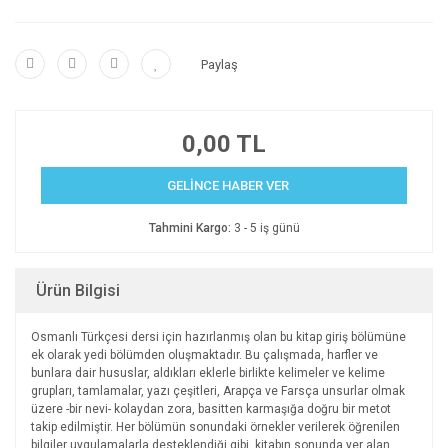
Paylaş
0,00 TL
GELİNCE HABER VER
Tahmini Kargo:
3 - 5 iş günü
Ürün Bilgisi
Osmanlı Türkçesi dersi için hazırlanmış olan bu kitap giriş bölümüne
ek olarak yedi bölümden oluşmaktadır. Bu çalışmada, harfler ve
bunlara dair hususlar, aldıkları eklerle birlikte kelimeler ve kelime
grupları, tamlamalar, yazı çeşitleri, Arapça ve Farsça unsurlar olmak
üzere -bir nevi- kolaydan zora, basitten karmaşığa doğru bir metot
takip edilmiştir. Her bölümün sonundaki örnekler verilerek öğrenilen
bilgiler uygulamalarla desteklendiği gibi, kitabın sonunda yer alan