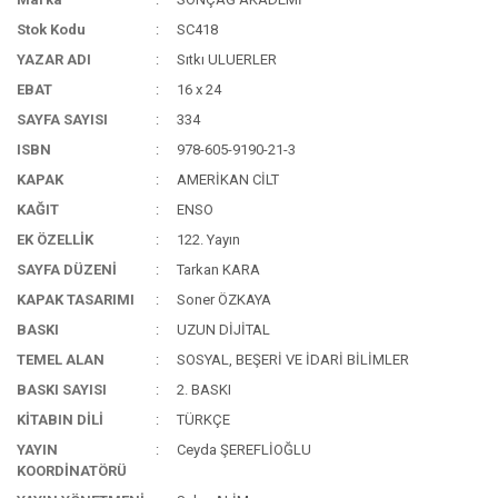
Stok Kodu
SC418
YAZAR ADI
Sıtkı ULUERLER
EBAT
16 x 24
SAYFA SAYISI
334
ISBN
978-605-9190-21-3
KAPAK
AMERİKAN CİLT
KAĞIT
ENSO
EK ÖZELLİK
122. Yayın
SAYFA DÜZENİ
Tarkan KARA
KAPAK TASARIMI
Soner ÖZKAYA
BASKI
UZUN DİJİTAL
TEMEL ALAN
SOSYAL, BEŞERİ VE İDARİ BİLİMLER
BASKI SAYISI
2. BASKI
KİTABIN DİLİ
TÜRKÇE
YAYIN
Ceyda ŞEREFLİOĞLU
KOORDİNATÖRÜ