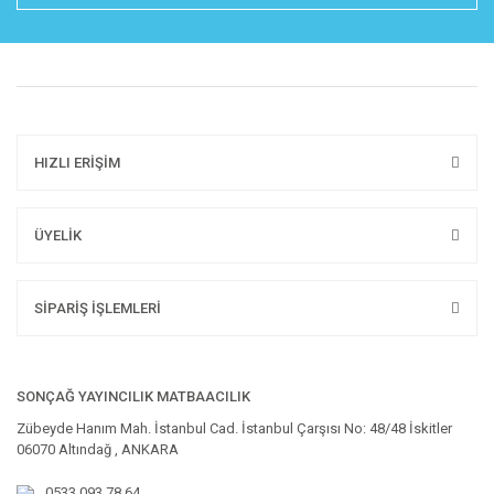
HIZLI ERİŞİM
ÜYELİK
SİPARİŞ İŞLEMLERİ
SONÇAĞ YAYINCILIK MATBAACILIK
Zübeyde Hanım Mah. İstanbul Cad. İstanbul Çarşısı No: 48/48 İskitler
06070 Altındağ , ANKARA
0533 093 78 64