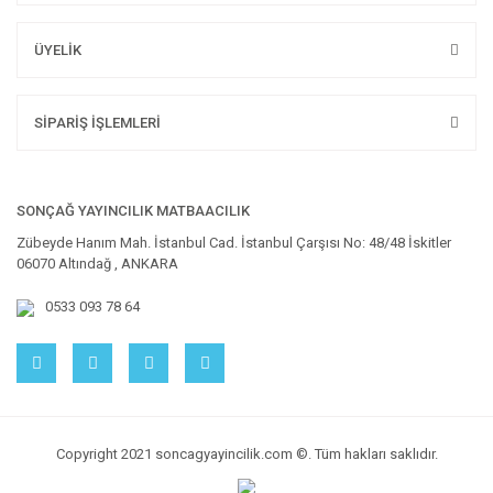
ÜYELİK
SİPARİŞ İŞLEMLERİ
SONÇAĞ YAYINCILIK MATBAACILIK
Zübeyde Hanım Mah. İstanbul Cad. İstanbul Çarşısı No: 48/48 İskitler
06070 Altındağ , ANKARA
0533 093 78 64
Copyright 2021 soncagyayincilik.com ©. Tüm hakları saklıdır.