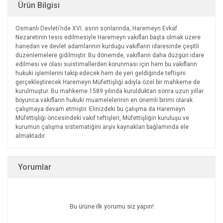
Ürün Bilgisi
Osmanlı Devleti’nde XVI. asrın sonlarında, Haremeyn Evkaf
Nezaretinin tesis edilmesiyle Haremeyn vakıfları başta olmak üzere
hanedan ve devlet adamlarının kurduğu vakıfların idaresinde çeşitli
düzenlemelere gidilmiştir. Bu dönemde, vakıfların daha düzgün idare
edilmesi ve olası suistimallerden korunması için hem bu vakıfların
hukuki işlemlerini takip edecek hem de yeri geldiğinde teftişini
gerçekleştirecek Haremeyn Müfettişliği adıyla özel bir mahkeme de
kurulmuştur. Bu mahkeme 1589 yılında kurulduktan sonra uzun yıllar
boyunca vakıfların hukuki muamelelerinin en önemli birimi olarak
çalışmaya devam etmiştir. Elinizdeki bu çalışma da Haremeyn
Müfettişliği öncesindeki vakıf teftişleri, Müfettişliğin kuruluşu ve
kurumun çalışma sistematiğini arşiv kaynakları bağlamında ele
almaktadır.
Yorumlar
Bu ürüne ilk yorumu siz yapın!