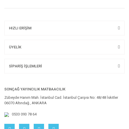
HIZLI ERİŞİM
ÜYELİK
SİPARİŞ İŞLEMLERİ
SONÇAĞ YAYINCILIK MATBAACILIK
Zübeyde Hanım Mah. İstanbul Cad. İstanbul Çarşısı No: 48/48 İskitler
06070 Altındağ , ANKARA
0533 093 78 64