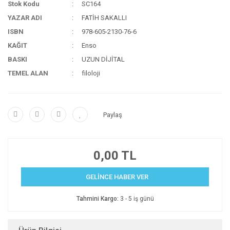
Stok Kodu
SC164
YAZAR ADI
FATİH SAKALLI
ISBN
978-605-2130-76-6
KAĞIT
Enso
BASKI
UZUN DİJİTAL
TEMEL ALAN
filoloji
Paylaş
0,00 TL
GELİNCE HABER VER
Tahmini Kargo:
3 - 5 iş günü