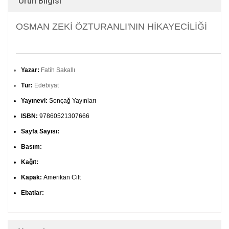
Ürün Bilgisi
OSMAN ZEKİ ÖZTURANLI'NIN HİKAYECİLİĞİ
Yazar:
Fatih Sakallı
Tür:
Edebiyat
Yayınevi:
Sonçağ Yayınları
ISBN:
97860521307666
Sayfa Sayısı:
Basım:
Kağıt:
Kapak:
Amerikan Cilt
Ebatlar: