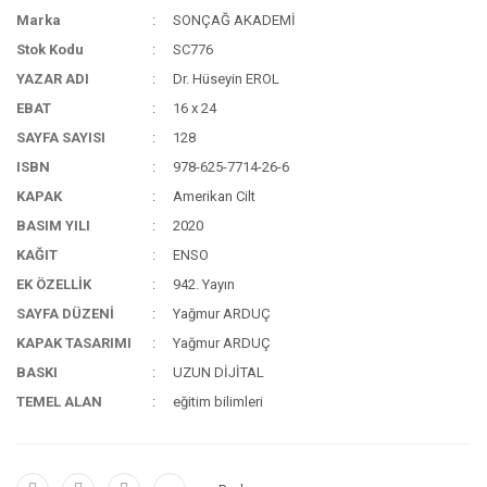
Marka
SONÇAĞ AKADEMİ
Stok Kodu
SC776
YAZAR ADI
Dr. Hüseyin EROL
EBAT
16 x 24
SAYFA SAYISI
128
ISBN
978-625-7714-26-6
KAPAK
Amerikan Cilt
BASIM YILI
2020
KAĞIT
ENSO
EK ÖZELLİK
942. Yayın
SAYFA DÜZENİ
Yağmur ARDUÇ
KAPAK TASARIMI
Yağmur ARDUÇ
BASKI
UZUN DİJİTAL
TEMEL ALAN
eğitim bilimleri