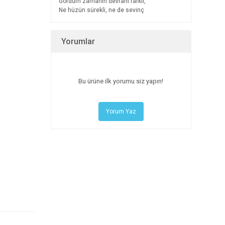
Gördüm zamanın devranı farklı,
Ne hüzün sürekli, ne de sevinç
Yorumlar
Bu ürüne ilk yorumu siz yapın!
Yorum Yaz