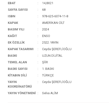
EBAT
14,8X21
SAYFA SAYISI
68
ISBN
978-625-6074-11-8
KAPAK
AMERİKAN CİLT
BASIM YILI
2024
KAĞIT
ENSO
EK ÖZELLİK
2522. YAYIN
KAPAK TASARIMI
Ceyda ŞEREFLİOĞLU
BASKI
UZUN DİJİTAL
TEMEL ALAN
ŞİİR
BASKI SAYISI
1. BASKI
KİTABIN DİLİ
TÜRKÇE
YAYIN
Ceyda ŞEREFLİOĞLU
KOORDİNATÖRÜ
YAYIN YÖNETMENİ
Selva ALİM