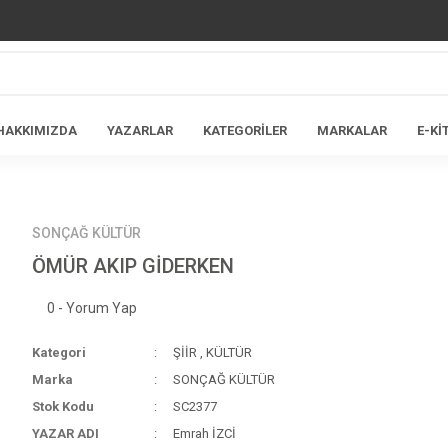
HAKKIMIZDA
YAZARLAR
KATEGORİLER
MARKALAR
E-Kİ
SONÇAĞ KÜLTÜR
ÖMÜR AKIP GİDERKEN
0 - Yorum Yap
Kategori
ŞİİR
,
KÜLTÜR
Marka
SONÇAĞ KÜLTÜR
Stok Kodu
SC2377
YAZAR ADI
Emrah İZCİ