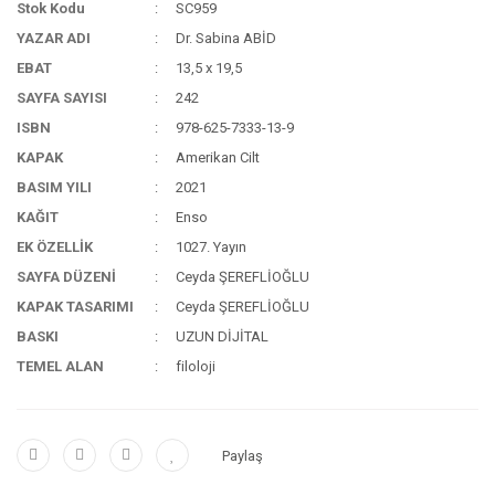
Stok Kodu
SC959
YAZAR ADI
Dr. Sabina ABİD
EBAT
13,5 x 19,5
SAYFA SAYISI
242
ISBN
978-625-7333-13-9
KAPAK
Amerikan Cilt
BASIM YILI
2021
KAĞIT
Enso
EK ÖZELLİK
1027. Yayın
SAYFA DÜZENİ
Ceyda ŞEREFLİOĞLU
KAPAK TASARIMI
Ceyda ŞEREFLİOĞLU
BASKI
UZUN DİJİTAL
TEMEL ALAN
filoloji
Paylaş