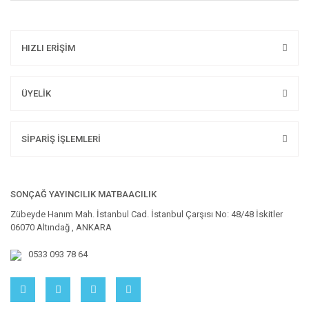
HIZLI ERİŞİM
ÜYELİK
SİPARİŞ İŞLEMLERİ
SONÇAĞ YAYINCILIK MATBAACILIK
Zübeyde Hanım Mah. İstanbul Cad. İstanbul Çarşısı No: 48/48 İskitler
06070 Altındağ , ANKARA
0533 093 78 64