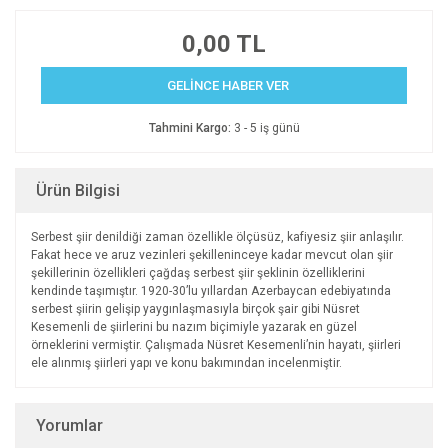
0,00 TL
GELİNCE HABER VER
Tahmini Kargo:
3 - 5 iş günü
Ürün Bilgisi
Serbest şiir denildiği zaman özellikle ölçüsüz, kafiyesiz şiir anlaşılır.
Fakat hece ve aruz vezinleri şekilleninceye kadar mevcut olan şiir
şekillerinin özellikleri çağdaş serbest şiir şeklinin özelliklerini
kendinde taşımıştır. 1920-30’lu yıllardan Azerbaycan edebiyatında
serbest şiirin gelişip yaygınlaşmasıyla birçok şair gibi Nüsret
Kesemenli de şiirlerini bu nazım biçimiyle yazarak en güzel
örneklerini vermiştir. Çalışmada Nüsret Kesemenli’nin hayatı, şiirleri
ele alınmış şiirleri yapı ve konu bakımından incelenmiştir.
Yorumlar