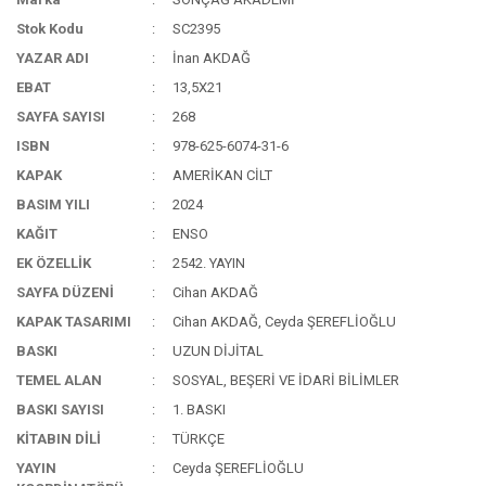
Stok Kodu
SC2395
YAZAR ADI
İnan AKDAĞ
EBAT
13,5X21
SAYFA SAYISI
268
ISBN
978-625-6074-31-6
KAPAK
AMERİKAN CİLT
BASIM YILI
2024
KAĞIT
ENSO
EK ÖZELLİK
2542. YAYIN
SAYFA DÜZENİ
Cihan AKDAĞ
KAPAK TASARIMI
Cihan AKDAĞ, Ceyda ŞEREFLİOĞLU
BASKI
UZUN DİJİTAL
TEMEL ALAN
SOSYAL, BEŞERİ VE İDARİ BİLİMLER
BASKI SAYISI
1. BASKI
KİTABIN DİLİ
TÜRKÇE
YAYIN
Ceyda ŞEREFLİOĞLU