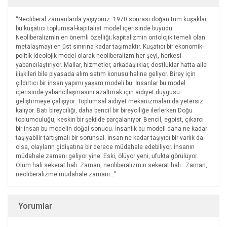
“Neoliberal zamanlarda yaşıyoruz. 1970 sonrası doğan tüm kuşaklar
bu kuşatıcı toplumsal-kapitalist model içerisinde büyüdü.
Neoliberalizmin en önemli özelliği; kapitalizmin ontolojik temeli olan
metalaşmayı en üst sınırına kadar taşımaktır. Kuşatıcı bir ekonomik-
politik-ideolojik model olarak neoliberalizm her şeyi, herkesi
yabancılaştırıyor. Mallar, hizmetler, arkadaşlıklar, dostluklar hatta aile
ilişkileri bile piyasada alım satım konusu haline geliyor. Birey için
çıldırtıcı bir insan yapımı yaşam modeli bu. İnsanlar bu model
içerisinde yabancılaşmasını azaltmak için aidiyet duygusu
geliştirmeye çalışıyor. Toplumsal aidiyet mekanizmaları da yetersiz
kalıyor. Batı bireyciliği, daha bencil bir bireyciliğe ilerlerken Doğu
toplumculuğu, keskin bir şekilde parçalanıyor. Bencil, egoist, çıkarcı
bir insan bu modelin doğal sonucu. İnsanlık bu modeli daha ne kadar
taşıyabilir tartışmalı bir sorunsal. İnsan ne kadar taşıyıcı bir varlık da
olsa, olayların gidişatına bir derece müdahale edebiliyor. İnsanın
müdahale zamanı geliyor yine. Eski, ölüyor yeni, ufukta görülüyor.
Ölüm hali sekerat hali. Zaman, neoliberalizmin sekerat hali…Zaman,
neoliberalizme müdahale zamanı…”
Yorumlar