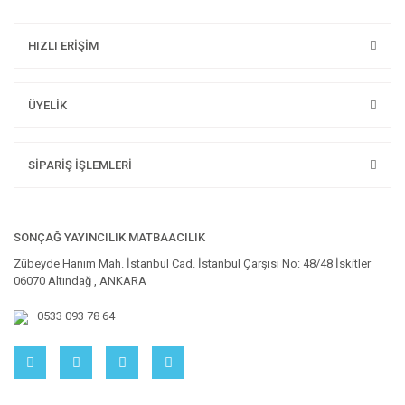
HIZLI ERİŞİM
ÜYELİK
SİPARİŞ İŞLEMLERİ
SONÇAĞ YAYINCILIK MATBAACILIK
Zübeyde Hanım Mah. İstanbul Cad. İstanbul Çarşısı No: 48/48 İskitler
06070 Altındağ , ANKARA
0533 093 78 64