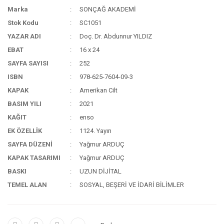
Marka
SONÇAĞ AKADEMİ
Stok Kodu
SC1051
YAZAR ADI
Doç. Dr. Abdunnur YILDIZ
EBAT
16 x 24
SAYFA SAYISI
252
ISBN
978-625-7604-09-3
KAPAK
Amerikan Cilt
BASIM YILI
2021
KAĞIT
enso
EK ÖZELLİK
1124. Yayın
SAYFA DÜZENİ
Yağmur ARDUÇ
KAPAK TASARIMI
Yağmur ARDUÇ
BASKI
UZUN DİJİTAL
TEMEL ALAN
SOSYAL, BEŞERİ VE İDARİ BİLİMLER