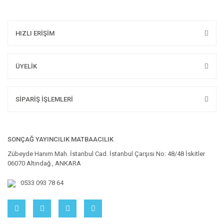
HIZLI ERİŞİM
ÜYELİK
SİPARİŞ İŞLEMLERİ
SONÇAĞ YAYINCILIK MATBAACILIK
Zübeyde Hanım Mah. İstanbul Cad. İstanbul Çarşısı No: 48/48 İskitler
06070 Altındağ , ANKARA
0533 093 78 64