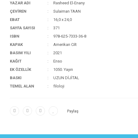
YAZAR ADI
Rasheed El-Enany
ÇEVİREN
Sulaiman TAAN
EBAT
16,0 x 24,0
SAYFA SAYISI
371
ISBN
978-625-7333-36-8
KAPAK
Amerikan Cilt
BASIM YILI
2021
KAĞIT
Enso
EK ÖZELLİK
1050. Yayın
BASKI
UZUN DİJİTAL
TEMEL ALAN
filoloji
Paylaş