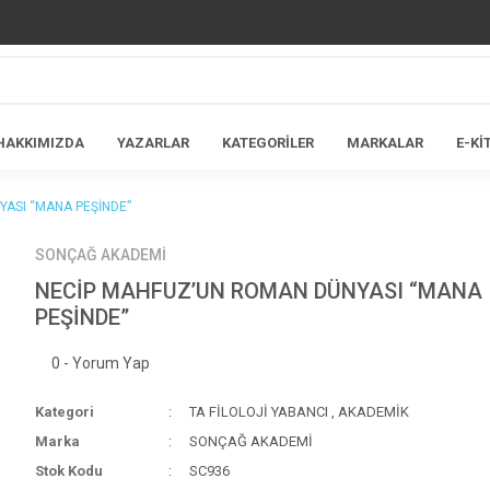
HAKKIMIZDA
YAZARLAR
KATEGORİLER
MARKALAR
E-Kİ
ASI “MANA PEŞİNDE”
SONÇAĞ AKADEMİ
NECİP MAHFUZ’UN ROMAN DÜNYASI “MANA
PEŞİNDE”
0 - Yorum Yap
Kategori
TA FİLOLOJİ YABANCI
,
AKADEMİK
Marka
SONÇAĞ AKADEMİ
Stok Kodu
SC936