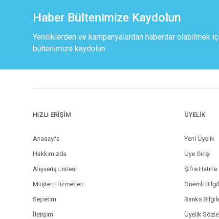
Haber Bültenimize Kaydolun
Yeniliklerden ve kampanyalardan haberdar olabilmek iç
bültenimize kaydolun
HIZLI ERİŞİM
ÜYELİK
Anasayfa
Yeni Üyelik
Hakkımızda
Üye Girişi
Alışveriş Listesi
Şifre Hatırla
Müşteri Hizmetleri
Önemli Bilgi
Sepetim
Banka Bilgil
İletişim
Üyelik Sözl