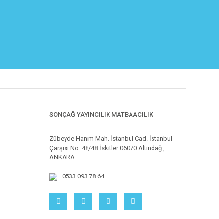
SONÇAĞ YAYINCILIK MATBAACILIK
Zübeyde Hanım Mah. İstanbul Cad. İstanbul
Çarşısı No: 48/48 İskitler 06070 Altındağ ,
ANKARA
0533 093 78 64