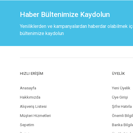
Haber Bültenimize Kaydolun
Yeniliklerden ve kampanyalardan haberdar olabilmek iç
bültenimize kaydolun
HIZLI ERİŞİM
ÜYELİK
Anasayfa
Yeni Üyelik
Hakkımızda
Üye Girişi
Alışveriş Listesi
Şifre Hatırla
Müşteri Hizmetleri
Önemli Bilgi
Sepetim
Banka Bilgil