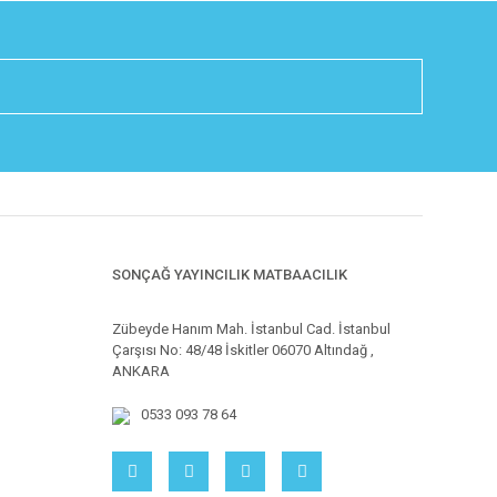
SONÇAĞ YAYINCILIK MATBAACILIK
Zübeyde Hanım Mah. İstanbul Cad. İstanbul
Çarşısı No: 48/48 İskitler 06070 Altındağ ,
ANKARA
0533 093 78 64