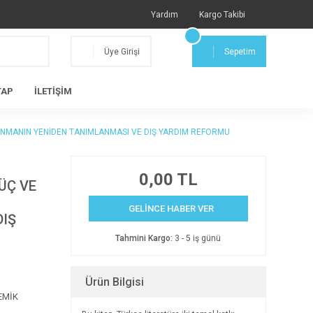
Yardım
Kargo Takibi
Üye Girişi
Sepetim
TAP
İLETİŞİM
LKINMANIN YENİDEN TANIMLANMASI VE DIŞ YARDIM REFORMU
0,00 TL
GÜÇ VE
GELİNCE HABER VER
DIŞ
Tahmini Kargo:
3 - 5 iş günü
Ürün Bilgisi
EMİK