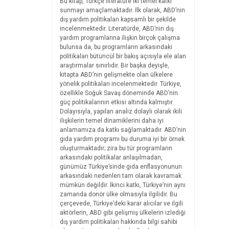
Bu kitap, Türkçe literatüre iki temel katkı
sunmayı amaçlamaktadır. İlk olarak, ABD’nin
dış yardım politikaları kapsamlı bir şekilde
incelenmektedir. Literatürde, ABD’nin dış
yardım programlarına ilişkin birçok çalışma
bulunsa da, bu programların arkasındaki
politikaları bütüncül bir bakış açısıyla ele alan
araştırmalar sınırlıdır. Bir başka deyişle,
kitapta ABD’nin gelişmekte olan ülkelere
yönelik politikaları incelenmektedir. Türkiye,
özellikle Soğuk Savaş döneminde ABD’nin
güç politikalarının etkisi altında kalmıştır.
Dolayısıyla, yapılan analiz dolaylı olarak ikili
ilişkilerin temel dinamiklerini daha iyi
anlamamıza da katkı sağlamaktadır. ABD’nin
gıda yardım programı bu duruma iyi bir örnek
oluşturmaktadır; zira bu tür programların
arkasındaki politikalar anlaşılmadan,
günümüz Türkiye’sinde gıda enflasyonunun
arkasındaki nedenleri tam olarak kavramak
mümkün değildir. İkinci katkı, Türkiye’nin aynı
zamanda donör ülke olmasıyla ilgilidir. Bu
çerçevede, Türkiye’deki karar alıcılar ve ilgili
aktörlerin, ABD gibi gelişmiş ülkelerin izlediği
dış yardım politikaları hakkında bilgi sahibi