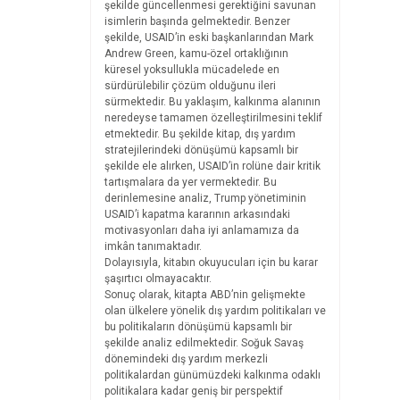
şekilde güncellenmesi gerektiğini savunan
isimlerin başında gelmektedir. Benzer
şekilde, USAID’in eski başkanlarından Mark
Andrew Green, kamu-özel ortaklığının
küresel yoksullukla mücadelede en
sürdürülebilir çözüm olduğunu ileri
sürmektedir. Bu yaklaşım, kalkınma alanının
neredeyse tamamen özelleştirilmesini teklif
etmektedir. Bu şekilde kitap, dış yardım
stratejilerindeki dönüşümü kapsamlı bir
şekilde ele alırken, USAID’in rolüne dair kritik
tartışmalara da yer vermektedir. Bu
derinlemesine analiz, Trump yönetiminin
USAID’i kapatma kararının arkasındaki
motivasyonları daha iyi anlamamıza da
imkân tanımaktadır.
Dolayısıyla, kitabın okuyucuları için bu karar
şaşırtıcı olmayacaktır.
Sonuç olarak, kitapta ABD’nin gelişmekte
olan ülkelere yönelik dış yardım politikaları ve
bu politikaların dönüşümü kapsamlı bir
şekilde analiz edilmektedir. Soğuk Savaş
dönemindeki dış yardım merkezli
politikalardan günümüzdeki kalkınma odaklı
politikalara kadar geniş bir perspektif