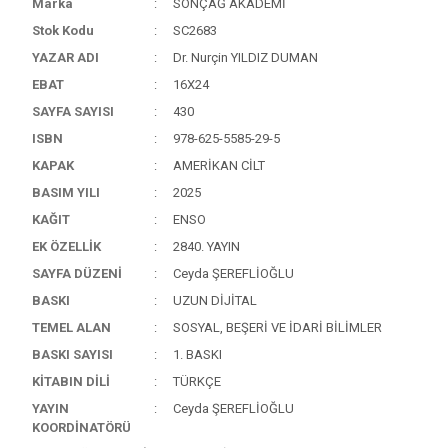
Marka
SONÇAĞ AKADEMİ
Stok Kodu
SC2683
YAZAR ADI
Dr. Nurçin YILDIZ DUMAN
EBAT
16X24
SAYFA SAYISI
430
ISBN
978-625-5585-29-5
KAPAK
AMERİKAN CİLT
BASIM YILI
2025
KAĞIT
ENSO
EK ÖZELLİK
2840. YAYIN
SAYFA DÜZENİ
Ceyda ŞEREFLİOĞLU
BASKI
UZUN DİJİTAL
TEMEL ALAN
SOSYAL, BEŞERİ VE İDARİ BİLİMLER
BASKI SAYISI
1. BASKI
KİTABIN DİLİ
TÜRKÇE
YAYIN
Ceyda ŞEREFLİOĞLU
KOORDİNATÖRÜ