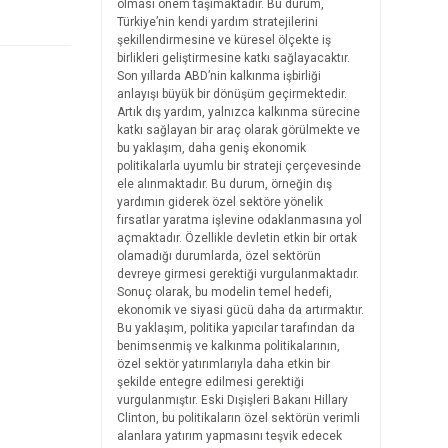
olması önem taşımaktadır. Bu durum,
Türkiye’nin kendi yardım stratejilerini
şekillendirmesine ve küresel ölçekte iş
birlikleri geliştirmesine katkı sağlayacaktır.
Son yıllarda ABD’nin kalkınma işbirliği
anlayışı büyük bir dönüşüm geçirmektedir.
Artık dış yardım, yalnızca kalkınma sürecine
katkı sağlayan bir araç olarak görülmekte ve
bu yaklaşım, daha geniş ekonomik
politikalarla uyumlu bir strateji çerçevesinde
ele alınmaktadır. Bu durum, örneğin dış
yardımın giderek özel sektöre yönelik
fırsatlar yaratma işlevine odaklanmasına yol
açmaktadır. Özellikle devletin etkin bir ortak
olamadığı durumlarda, özel sektörün
devreye girmesi gerektiği vurgulanmaktadır.
Sonuç olarak, bu modelin temel hedefi,
ekonomik ve siyasi gücü daha da artırmaktır.
Bu yaklaşım, politika yapıcılar tarafından da
benimsenmiş ve kalkınma politikalarının,
özel sektör yatırımlarıyla daha etkin bir
şekilde entegre edilmesi gerektiği
vurgulanmıştır. Eski Dışişleri Bakanı Hillary
Clinton, bu politikaların özel sektörün verimli
alanlara yatırım yapmasını teşvik edecek