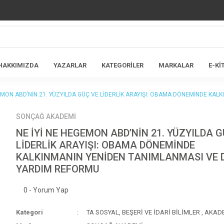
HAKKIMIZDA
YAZARLAR
KATEGORİLER
MARKALAR
E-Kİ
GEMON ABD’NİN 21. YÜZYILDA GÜÇ VE LİDERLİK ARAYIŞI: OBAMA DÖNEMİNDE KA
SONÇAĞ AKADEMİ
NE İYİ NE HEGEMON ABD’NİN 21. YÜZYILDA 
LİDERLİK ARAYIŞI: OBAMA DÖNEMİNDE
KALKINMANIN YENİDEN TANIMLANMASI VE 
YARDIM REFORMU
0 - Yorum Yap
Kategori
TA SOSYAL, BEŞERİ VE İDARİ BİLİMLER
,
AKAD