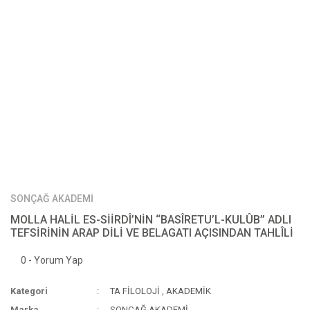
SONÇAĞ AKADEMİ
MOLLA HALİL ES-SİİRDÎ’NİN ‘‘BASÎRETU’L-KULÛB’’ ADLI
TEFSİRİNİN ARAP DİLİ VE BELAGATI AÇISINDAN TAHLÎLİ
0 - Yorum Yap
Kategori
TA FİLOLOJİ
,
AKADEMİK
Marka
SONÇAĞ AKADEMİ