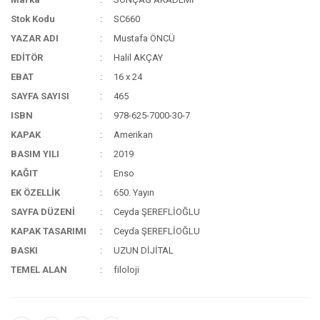
Stok Kodu
SC660
YAZAR ADI
Mustafa ÖNCÜ
EDİTÖR
Halil AKÇAY
EBAT
16 x 24
SAYFA SAYISI
465
ISBN
978-625-7000-30-7
KAPAK
Amerikan
BASIM YILI
2019
KAĞIT
Enso
EK ÖZELLİK
650. Yayın
SAYFA DÜZENİ
Ceyda ŞEREFLİOĞLU
KAPAK TASARIMI
Ceyda ŞEREFLİOĞLU
BASKI
UZUN DİJİTAL
TEMEL ALAN
filoloji