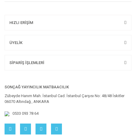
HIZLI ERİŞİM
ÜYELİK
SİPARİŞ İŞLEMLERİ
SONÇAĞ YAYINCILIK MATBAACILIK
Zübeyde Hanım Mah. İstanbul Cad. İstanbul Çarşısı No: 48/48 İskitler
06070 Altındağ , ANKARA
0533 093 78 64