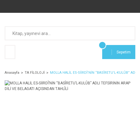
Sepetim
Anasayfa
TA FİLOLOJİ
MOLLA HALİL ES-SİİRDÎ’NİN ‘‘BASÎRETU’L-KULÛB’’ ADLI