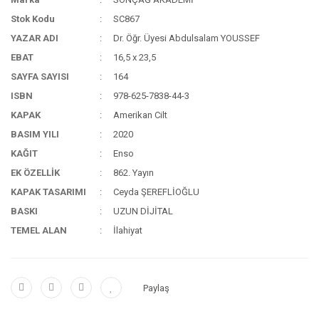
Stok Kodu
SC867
YAZAR ADI
Dr. Öğr. Üyesi Abdulsalam YOUSSEF
EBAT
16,5 x 23,5
SAYFA SAYISI
164
ISBN
978-625-7838-44-3
KAPAK
Amerikan Cilt
BASIM YILI
2020
KAĞIT
Enso
EK ÖZELLİK
862. Yayın
KAPAK TASARIMI
Ceyda ŞEREFLİOĞLU
BASKI
UZUN DİJİTAL
TEMEL ALAN
İlahiyat
Paylaş