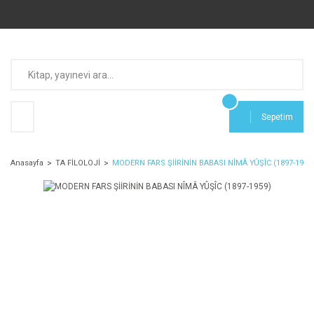
Sepetim
Anasayfa
TA FİLOLOJİ
MODERN FARS ŞİİRİNİN BABASI NÎMÂ YÛŞÎC (1897-1959