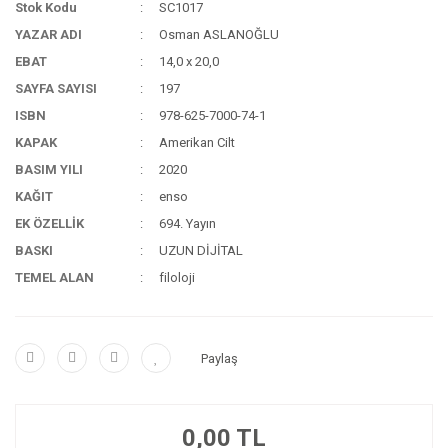
Stok Kodu
SC1017
YAZAR ADI
Osman ASLANOĞLU
EBAT
14,0 x 20,0
SAYFA SAYISI
197
ISBN
978-625-7000-74-1
KAPAK
Amerikan Cilt
BASIM YILI
2020
KAĞIT
enso
EK ÖZELLİK
694. Yayın
BASKI
UZUN DİJİTAL
TEMEL ALAN
filoloji
Paylaş
0,00 TL