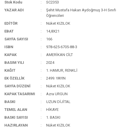
Stok Kodu
SC2353
YAZAR ADI
Şehit Mustafa Hakan Aydoğmuş 3-H Sınıfı
Öğrencileri
EDİTÖR
Nüket KIZILOK
EBAT
14,8X21
SAYFA SAYISI
166
ISBN
978-625-6705-88-3
KAPAK
AMERİKAN CİLT
BASIM YILI
2024
KAĞIT
1. HAMUR, RENKLİ
EK ÖZELLİK
2499. YAYIN
SAYFA DÜZENİ
Nüket KIZILOK
KAPAK TASARIMI
Azra URGUN
BASKI
UZUN DİJİTAL
TEMEL ALAN
HİKAYE
BASKI SAYISI
1. BASKI
HAZIRLAYAN
Nüket KIZILOK