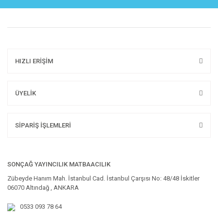
HIZLI ERİŞİM
ÜYELİK
SİPARİŞ İŞLEMLERİ
SONÇAĞ YAYINCILIK MATBAACILIK
Zübeyde Hanım Mah. İstanbul Cad. İstanbul Çarşısı No: 48/48 İskitler
06070 Altındağ , ANKARA
0533 093 78 64