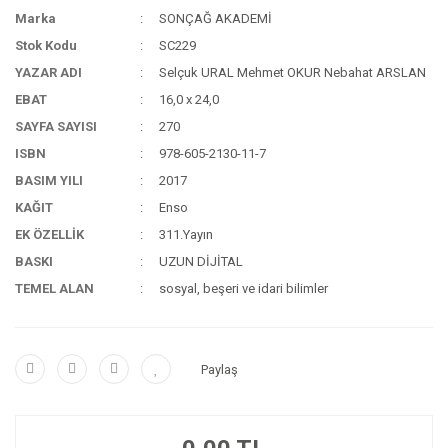
Marka
SONÇAĞ AKADEMİ
Stok Kodu
SC229
YAZAR ADI
Selçuk URAL Mehmet OKUR Nebahat ARSLAN
EBAT
16,0 x 24,0
SAYFA SAYISI
270
ISBN
978-605-2130-11-7
BASIM YILI
2017
KAĞIT
Enso
EK ÖZELLİK
311.Yayın
BASKI
UZUN DİJİTAL
TEMEL ALAN
sosyal, beşeri ve idari bilimler
Paylaş