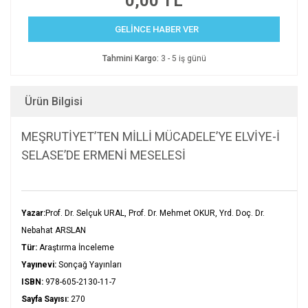
0,00 TL
GELİNCE HABER VER
Tahmini Kargo:
3 - 5 iş günü
Ürün Bilgisi
MEŞRUTİYET’TEN MİLLİ MÜCADELE’YE ELVİYE-İ
SELASE’DE ERMENİ MESELESİ
Yazar:
Prof. Dr. Selçuk URAL, Prof. Dr. Mehmet OKUR, Yrd. Doç. Dr.
Nebahat ARSLAN
Tür:
Araştırma İnceleme
Yayınevi:
Sonçağ Yayınları
ISBN:
978-605-2130-11-7
Sayfa Sayısı:
270