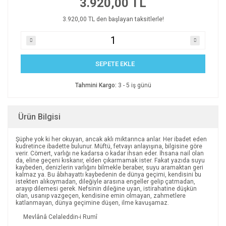
3.920,00 TL
3.920,00 TL den başlayan taksitlerle!
SEPETE EKLE
Tahmini Kargo:
3 - 5 iş günü
Ürün Bilgisi
Şüphe yok ki her okuyan, ancak aklı miktarınca anlar. Her ibadet eden
kudretince ibadette bulunur. Müftü, fetvayı anlayışına, bilgisine göre
verir. Cömert, varlığı ne kadarsa o kadar ihsan eder. İhsana nail olan
da, eline geçeni kıskanır, elden çıkarmamak ister. Fakat yazıda suyu
kaybeden, denizlerin varlığını bilmekle beraber, suyu aramaktan geri
kalmaz ya. Bu âbıhayattı kaybedenin de dünya geçimi, kendisini bu
istekten alıkoymadan, dileğiyle arasına engeller gelip çatmadan,
arayıp dilemesi gerek. Nefsinin dileğine uyan, istirahatine düşkün
olan, usanıp vazgeçen, kendisine emin olmayan, zahmetlere
katlanmayan, dünya geçimine düşen, ilme kavuşamaz.
Mevlânâ Celaleddin-i Rumî