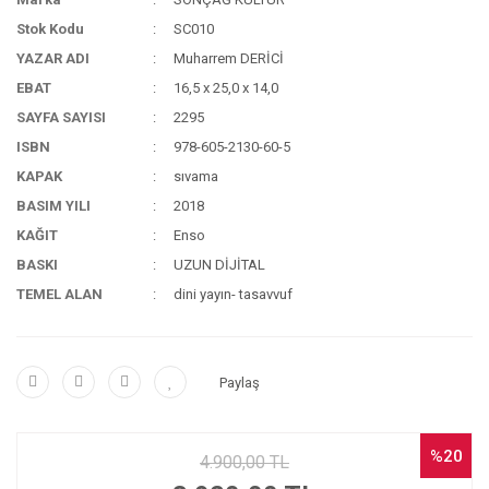
Stok Kodu
SC010
YAZAR ADI
Muharrem DERİCİ
EBAT
16,5 x 25,0 x 14,0
SAYFA SAYISI
2295
ISBN
978-605-2130-60-5
KAPAK
sıvama
BASIM YILI
2018
KAĞIT
Enso
BASKI
UZUN DİJİTAL
TEMEL ALAN
dini yayın- tasavvuf
Paylaş
%20
4.900,00 TL