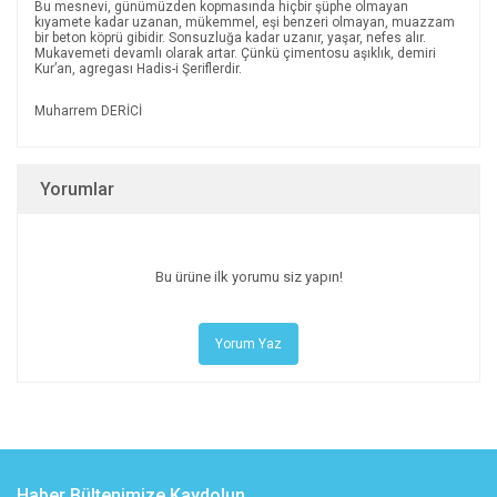
Bu mesnevi, günümüzden kopmasında hiçbir şüphe olmayan
kıyamete kadar uzanan, mükemmel, eşi benzeri olmayan, muazzam
bir beton köprü gibidir. Sonsuzluğa kadar uzanır, yaşar, nefes alır.
Mukavemeti devamlı olarak artar. Çünkü çimentosu aşıklık, demiri
Kur’an, agregası Hadis-i Şeriflerdir.
Muharrem DERİCİ
Yorumlar
Bu ürüne ilk yorumu siz yapın!
Yorum Yaz
Haber Bültenimize Kaydolun