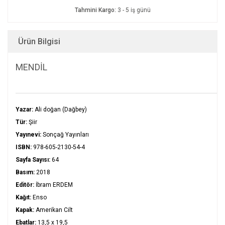
Tahmini Kargo:
3 - 5 iş günü
Ürün Bilgisi
MENDİL
Yazar:
Ali doğan (Dağbey)
Tür:
Şiir
Yayınevi:
Sonçağ Yayınları
ISBN:
978-605-2130-54-4
Sayfa Sayısı:
64
Basım:
2018
Editör:
İbram ERDEM
Kağıt:
Enso
Kapak:
Amerikan Cilt
Ebatlar:
13,5 x 19,5