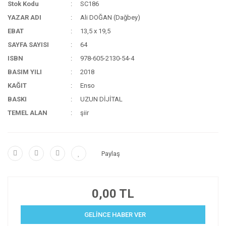
Stok Kodu
SC186
YAZAR ADI
Ali DOĞAN (Dağbey)
EBAT
13,5 x 19,5
SAYFA SAYISI
64
ISBN
978-605-2130-54-4
BASIM YILI
2018
KAĞIT
Enso
BASKI
UZUN DİJİTAL
TEMEL ALAN
şiir
Paylaş
0,00 TL
GELİNCE HABER VER