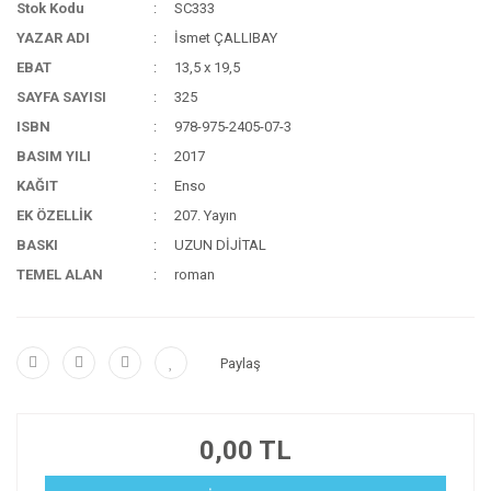
Stok Kodu
SC333
YAZAR ADI
İsmet ÇALLIBAY
EBAT
13,5 x 19,5
SAYFA SAYISI
325
ISBN
978-975-2405-07-3
BASIM YILI
2017
KAĞIT
Enso
EK ÖZELLİK
207. Yayın
BASKI
UZUN DİJİTAL
TEMEL ALAN
roman
Paylaş
0,00 TL