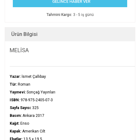
GELİNCE HABER VER
Tahmini Kargo:
3 - 5 iş günü
Ürün Bilgisi
MELİSA
Yazar:
İsmet Çallıbay
Tür:
Roman
Yayınevi:
Sonçağ Yayınları
ISBN:
978-975-2405-07-3
Sayfa Sayısı:
325
Basım:
Ankara 2017
Kağıt:
Enso
Kapak:
Amerikan Cilt
Ebatlar:
13,5 x 19,5