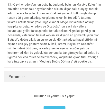
13. yüzyıl Anadolu’sunun doğu hududunda bulunan Malatya Kalesi’nin
duvarları arasındaki hayatlarından sıkılan, dışarıdaki dünyayı merak
edip macera hayalleri kuran ve yürekleri yolculuk tutkusuyla dolup
taşan dört genç arkadaş, karşılarına çıkan bir tesadüfe tutunup
yıllardır arzuladıkları yolculuğa çıkarlar. Moğol istilalarının Asya’yı
kasıp kavurduğu, Anadolu ve Ortadoğu’nun zayıf devletlere
bölündüğü, yollarda ve şehirlerde türlü tekinsizliğin kol gezdiği bu
dönemde, katıldıkları ticaret kervanı ile diyarın en görkemli şehri olan
Bağdat’a doğru çıktıkları bu yolculuk, dört arkadaşa hayal ettiklerinin
dışında çok şey gösterecektir. Mikail, İstemi, Baykal ve Gazanfer
isimlerindeki dört genç arkadaş ise nereye varacağını pek de
kestiremedikleri bu yolculukta sonuna kadar gitmeye kararlıdırlar. Bu
uğurda pek çok mücadeleler verecek, karşılarına çıkan türlü zorluğa
kafa tutacak ve atlarını ‘Meçhule Doğru Dörtnala’ süreceklerdir…
Yorumlar
Bu ürüne ilk yorumu siz yapın!