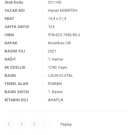
Stok Kodu
SC1195
YAZAR ADI
Hanan KEBRİTEH
EBAT
14,4 x 21,4
SAYFA SAYISI
124
ISBN
978-625-7456-85-2
KAPAK
Amerikan Cilt
BASIM YILI
2021
KAĞIT
1. Hamur
EK ÖZELLİK
1290. Yayın
BASKI
UZUN DİJİTAL
TEMEL ALAN
ROMAN
BASKI SAYISI
1. Basım
KİTABIN DİLİ
ARAPÇA
Paylaş