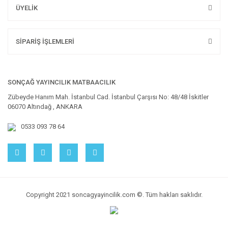
ÜYELİK
SİPARİŞ İŞLEMLERİ
SONÇAĞ YAYINCILIK MATBAACILIK
Zübeyde Hanım Mah. İstanbul Cad. İstanbul Çarşısı No: 48/48 İskitler
06070 Altındağ , ANKARA
0533 093 78 64
Copyright 2021 soncagyayincilik.com ©. Tüm hakları saklıdır.