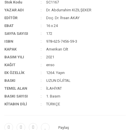
Stok Kodu
SC1167
YAZAR ADI
Dr. Abdurrahim KIZILŞEKER
EDİTÖR
Doç. Dr. İhsan AKAY
EBAT
16 x 24
SAYFA SAYISI
172
ISBN
978-625-7456-59-3
KAPAK
Amerikan Cilt
BASIM YILI
2021
KAĞIT
enso
EK ÖZELLİK
1264. Yayın
BASKI
UZUN DİJİTAL
TEMEL ALAN
İLAHİYAT
BASKI SAYISI
1. Basım
KİTABIN DİLİ
TÜRKÇE
Paylaş