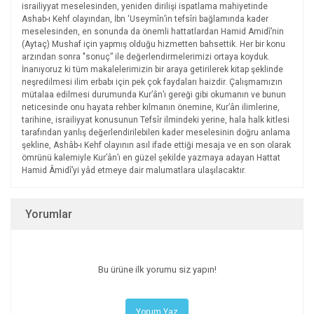
israiliyyat meselesinden, yeniden dirilişi ispatlama mahiyetinde
Ashab-ı Kehf olayından, İbn ‘Useymîn’in tefsîri bağlamında kader
meselesinden, en sonunda da önemli hattatlardan Hamid Amidî’nin
(Aytaç) Mushaf için yapmış olduğu hizmetten bahsettik. Her bir konu
arzından sonra "sonuç” ile değerlendirmelerimizi ortaya koyduk.
İnanıyoruz ki tüm makalelerimizin bir araya getirilerek kitap şeklinde
neşredilmesi ilim erbabı için pek çok faydaları haizdir. Çalışmamızın
mütalaa edilmesi durumunda Kur’ân’ı gereği gibi okumanın ve bunun
neticesinde onu hayata rehber kılmanın önemine, Kur’ân ilimlerine,
tarihine, israiliyyat konusunun Tefsîr ilmindeki yerine, hala halk kitlesi
tarafından yanlış değerlendirilebilen kader meselesinin doğru anlama
şekline, Ashâb-ı Kehf olayının asıl ifade ettiği mesaja ve en son olarak
ömrünü kalemiyle Kur’ân’ı en güzel şekilde yazmaya adayan Hattat
Hamid Âmidî’yi yâd etmeye dair malumatlara ulaşılacaktır.
Yorumlar
Bu ürüne ilk yorumu siz yapın!
Yorum Yaz