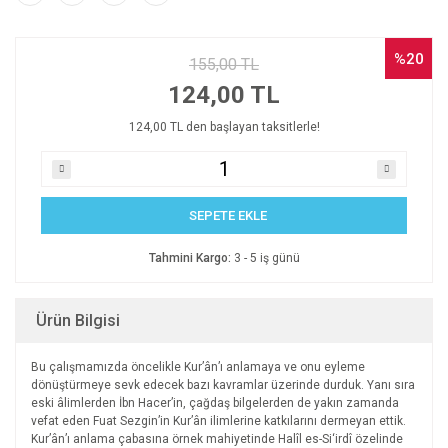
%20
155,00 TL
124,00 TL
124,00 TL den başlayan taksitlerle!
SEPETE EKLE
Tahmini Kargo:
3 - 5 iş günü
Ürün Bilgisi
Bu çalışmamızda öncelikle Kur’ân’ı anlamaya ve onu eyleme
dönüştürmeye sevk edecek bazı kavramlar üzerinde durduk. Yanı sıra
eski âlimlerden İbn Hacer’in, çağdaş bilgelerden de yakın zamanda
vefat eden Fuat Sezgin’in Kur’ân ilimlerine katkılarını dermeyan ettik.
Kur’ân’ı anlama çabasına örnek mahiyetinde Halîl es-Si‘irdî özelinde