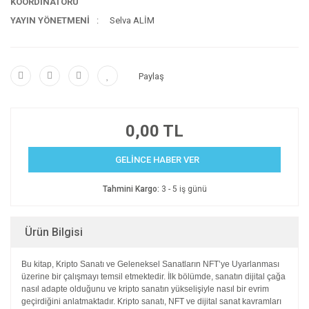
KOORDİNATÖRÜ
YAYIN YÖNETMENİ
Selva ALİM
Paylaş
0,00 TL
GELİNCE HABER VER
Tahmini Kargo:
3 - 5 iş günü
Ürün Bilgisi
Bu kitap, Kripto Sanatı ve Geleneksel Sanatların NFT’ye Uyarlanması
üzerine bir çalışmayı temsil etmektedir. İlk bölümde, sanatın dijital
çağa
nasıl adapte olduğunu ve kripto sanatın yükselişiyle nasıl bir evrim
geçirdiğini anlatmaktadır. Kripto sanatı, NFT ve dijital sanat kavramları