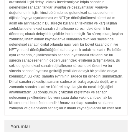
arasındaki ilişki detaylı olarak incelenmiş ve kripto sanatının
geleneksel sanattan farkları avantaj ve dezavantajları yönüyle
değerlendirilmiştir.
İkinci bölümde ise geleneksel sanat eserlerinin
dijital dünyaya uyarlanması
ve NFT’ye dönüştürülmesi süreci adım
adım ele alınmaktadır.
Bu süreçte kullanılan teknikler ve karşılaşılan
zorluklar, geleneksel sanatın
dijitalleşme sürecindeki önemli bir
dönemeç olarak detaylı bir
şekilde incelenmiştir. Bu süreçte karşılaşılan
zorluklar, ilham alınan
kaynaklar ve kullanılan teknikler sayesinde
geleneksel sanatın dijital
ortamda nasıl yeni bir boyut kazandığını ve
NFT’ye nasıl dönüştürüldüğünü
daha ayrıntılı anlatılmaktadır. Bu bölüm
aynı zamanda, dijitalleşmenin
sanat dünyasındaki etkilerini ve bu
sürecin sanat eserlerinin
değeri üzerindeki etkilerini tartışmaktadır. Bu
şekilde, geleneksel
sanatın dijitalleşme sürecindeki önemi ve bu
sürecin sanat dünyasına
getirdiği yenilikler detaylı bir şekilde ortaya
konmuştur.
Bu kitap, sanatın evriminin sadece bir örneğini sunmaktadır.
Dijital
sanatın yükselişi, sanatın sadece bir bakış açısıyla değil, aynı
zamanda
sanatın ticari ve kültürel boyutlarıyla da nasıl değiştiğini
anlatmaktadır.
Bu dönüşümün iç yüzünü keşfetmek ve sanatın
geleceğini
şekillendiren bu yeni çağa daha yakından bakmak bu
kitabın temel
hedeflerindendir. Umarız bu kitap, sanatın sınırlarını
zorlayan ve gelecekteki
sanatçıların ilham kaynağı olacak bir eser olur.
Yorumlar