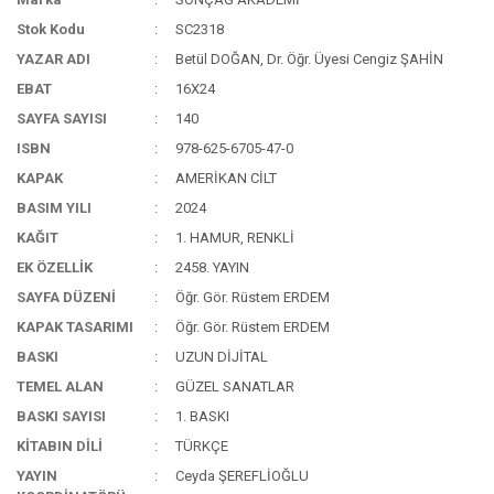
Stok Kodu
SC2318
YAZAR ADI
Betül DOĞAN, Dr. Öğr. Üyesi Cengiz ŞAHİN
EBAT
16X24
SAYFA SAYISI
140
ISBN
978-625-6705-47-0
KAPAK
AMERİKAN CİLT
BASIM YILI
2024
KAĞIT
1. HAMUR, RENKLİ
EK ÖZELLİK
2458. YAYIN
SAYFA DÜZENİ
Öğr. Gör. Rüstem ERDEM
KAPAK TASARIMI
Öğr. Gör. Rüstem ERDEM
BASKI
UZUN DİJİTAL
TEMEL ALAN
GÜZEL SANATLAR
BASKI SAYISI
1. BASKI
KİTABIN DİLİ
TÜRKÇE
YAYIN
Ceyda ŞEREFLİOĞLU