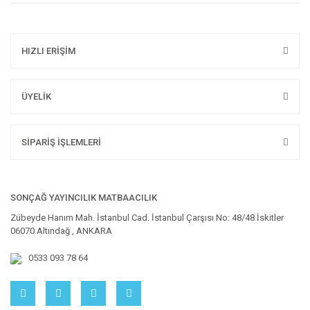
HIZLI ERİŞİM
ÜYELİK
SİPARİŞ İŞLEMLERİ
SONÇAĞ YAYINCILIK MATBAACILIK
Zübeyde Hanım Mah. İstanbul Cad. İstanbul Çarşısı No: 48/48 İskitler
06070 Altındağ , ANKARA
0533 093 78 64