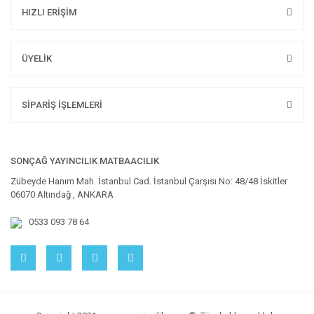
HIZLI ERİŞİM
ÜYELİK
SİPARİŞ İŞLEMLERİ
SONÇAĞ YAYINCILIK MATBAACILIK
Zübeyde Hanım Mah. İstanbul Cad. İstanbul Çarşısı No: 48/48 İskitler
06070 Altındağ , ANKARA
0533 093 78 64