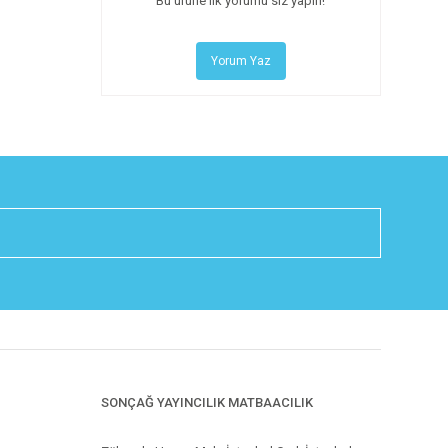
Bu ürüne ilk yorumu siz yapın!
Yorum Yaz
SONÇAĞ YAYINCILIK MATBAACILIK