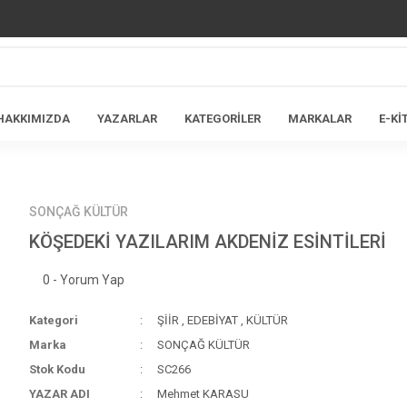
HAKKIMIZDA
YAZARLAR
KATEGORİLER
MARKALAR
E-Kİ
SONÇAĞ KÜLTÜR
KÖŞEDEKİ YAZILARIM AKDENİZ ESİNTİLERİ
0 - Yorum Yap
Kategori
ŞİİR
,
EDEBİYAT
,
KÜLTÜR
Marka
SONÇAĞ KÜLTÜR
Stok Kodu
SC266
YAZAR ADI
Mehmet KARASU