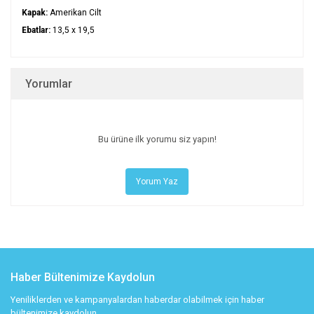
Kapak:
Amerikan Cilt
Ebatlar:
13,5 x 19,5
Yorumlar
Bu ürüne ilk yorumu siz yapın!
Yorum Yaz
Haber Bültenimize Kaydolun
Yeniliklerden ve kampanyalardan haberdar olabilmek için haber
bültenimize kaydolun