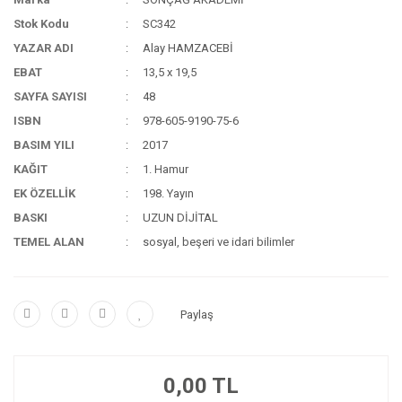
Stok Kodu
SC342
YAZAR ADI
Alay HAMZACEBİ
EBAT
13,5 x 19,5
SAYFA SAYISI
48
ISBN
978-605-9190-75-6
BASIM YILI
2017
KAĞIT
1. Hamur
EK ÖZELLİK
198. Yayın
BASKI
UZUN DİJİTAL
TEMEL ALAN
sosyal, beşeri ve idari bilimler
Paylaş
0,00 TL