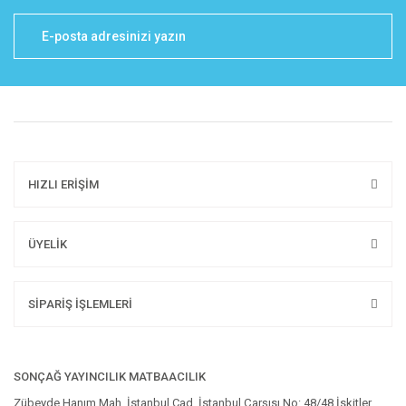
HIZLI ERİŞİM
ÜYELİK
SİPARİŞ İŞLEMLERİ
SONÇAĞ YAYINCILIK MATBAACILIK
Zübeyde Hanım Mah. İstanbul Cad. İstanbul Çarşısı No: 48/48 İskitler