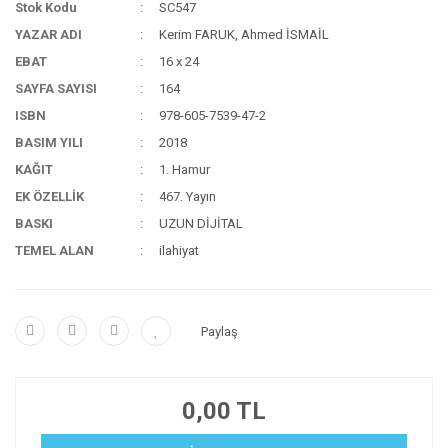
Stok Kodu
SC547
YAZAR ADI
Kerim FARUK, Ahmed İSMAİL
EBAT
16 x 24
SAYFA SAYISI
164
ISBN
978-605-7539-47-2
BASIM YILI
2018
KAĞIT
1. Hamur
EK ÖZELLİK
467. Yayın
BASKI
UZUN DİJİTAL
TEMEL ALAN
ilahiyat
Paylaş
0,00 TL