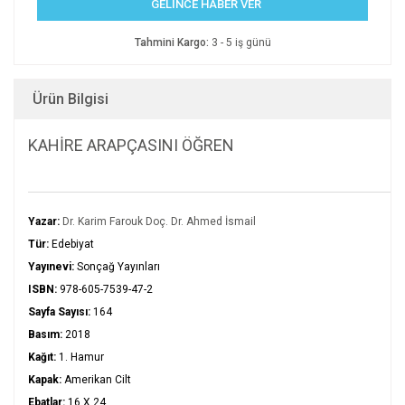
GELİNCE HABER VER
Tahmini Kargo:
3 - 5 iş günü
Ürün Bilgisi
KAHİRE ARAPÇASINI ÖĞREN
Yazar:
Dr. Karim Farouk Doç. Dr. Ahmed İsmail
Tür:
Edebiyat
Yayınevi:
Sonçağ Yayınları
ISBN:
978-605-7539-47-2
Sayfa Sayısı:
164
Basım:
2018
Kağıt:
1. Hamur
Kapak:
Amerikan Cilt
Ebatlar:
16 X 24