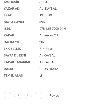
Stok Kodu
SC841
YAZAR ADI
ALİ KAYBAL
EBAT
13,5 x 19,5
SAYFA SAYISI
396
ISBN
978-625-7000-94-9
KAPAK
Amerikan Cilt
BASIM YILI
2020
EK ÖZELLİK
714. Yayın
SAYFA DÜZENİ
Ali KAYBAL
KAPAK TASARIMI
Ali KAYBAL
BASKI
UZUN DİJİTAL
TEMEL ALAN
şiir
Paylaş