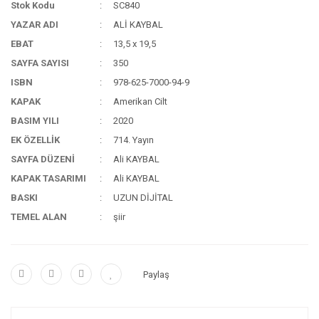
Stok Kodu
SC840
YAZAR ADI
ALİ KAYBAL
EBAT
13,5 x 19,5
SAYFA SAYISI
350
ISBN
978-625-7000-94-9
KAPAK
Amerikan Cilt
BASIM YILI
2020
EK ÖZELLİK
714. Yayın
SAYFA DÜZENİ
Ali KAYBAL
KAPAK TASARIMI
Ali KAYBAL
BASKI
UZUN DİJİTAL
TEMEL ALAN
şiir
Paylaş