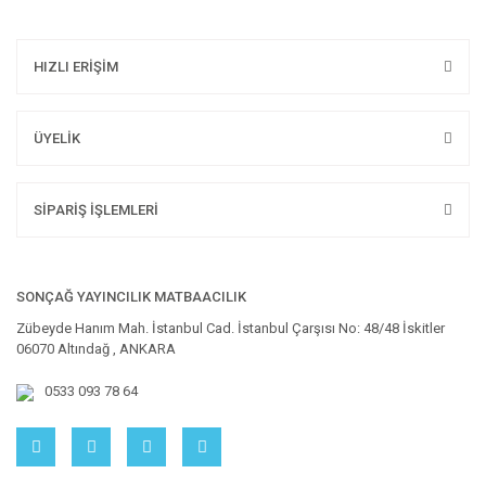
HIZLI ERİŞİM
ÜYELİK
SİPARİŞ İŞLEMLERİ
SONÇAĞ YAYINCILIK MATBAACILIK
Zübeyde Hanım Mah. İstanbul Cad. İstanbul Çarşısı No: 48/48 İskitler
06070 Altındağ , ANKARA
0533 093 78 64