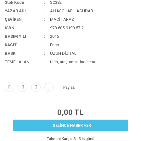
Stok Kodu
SC382
YAZAR ADI
ALİASGHAR HAGHDAR
ÇEVİREN
MACİT ARAZ
ISBN
978-605-9190-57-2
BASIM YILI
2016
KAĞIT
Enso
BASKI
UZUN DİJİTAL
TEMEL ALAN
tarih, araştırma - inceleme
Paylaş
0,00 TL
GELİNCE HABER VER
Tahmini Kargo:
3 - 5 iş günü