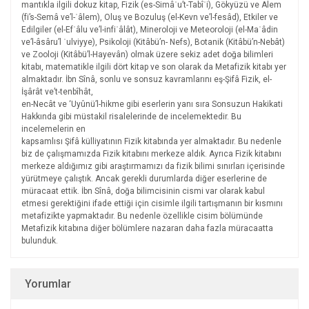
mantıkla ilgili dokuz kitap, Fizik (es-Simâʿu’t-Tabîʿi), Gökyüzü ve Alem
(fi’s-Semâ ve’l-ʿâlem), Oluş ve Bozuluş (el-Kevn ve’l-fesâd), Etkiler ve
Edilgiler (el-Efʿâlu ve’l-infiʿâlât), Mineroloji ve Meteoroloji (el-Maʿâdin
ve’l-âsâru’l ʿulviyye), Psikoloji (Kitâbü’n- Nefs), Botanik (Kitâbü’n-Nebât)
ve Zooloji (Kitâbü’l-Hayevân) olmak üzere sekiz adet doğa bilimleri
kitabı, matematikle ilgili dört kitap ve son olarak da Metafizik kitabı yer
almaktadır. İbn Sînâ, sonlu ve sonsuz kavramlarını eş-Şifâ Fizik, el-
İşârât ve’t-tenbîhât,
en-Necât ve ‘Uyûnü’l-hikme gibi eserlerin yanı sıra Sonsuzun Hakikati
Hakkında gibi müstakil risalelerinde de incelemektedir. Bu
incelemelerin en
kapsamlısı Şifâ külliyatının Fizik kitabında yer almaktadır. Bu nedenle
biz de çalışmamızda Fizik kitabını merkeze aldık. Ayrıca Fizik kitabını
merkeze aldığımız gibi araştırmamızı da fizik bilimi sınırları içerisinde
yürütmeye çalıştık. Ancak gerekli durumlarda diğer eserlerine de
müracaat ettik. İbn Sînâ, doğa bilimcisinin cismi var olarak kabul
etmesi gerektiğini ifade ettiği için cisimle ilgili tartışmanın bir kısmını
metafizikte yapmaktadır. Bu nedenle özellikle cisim bölümünde
Metafizik kitabına diğer bölümlere nazaran daha fazla müracaatta
bulunduk.
Yorumlar