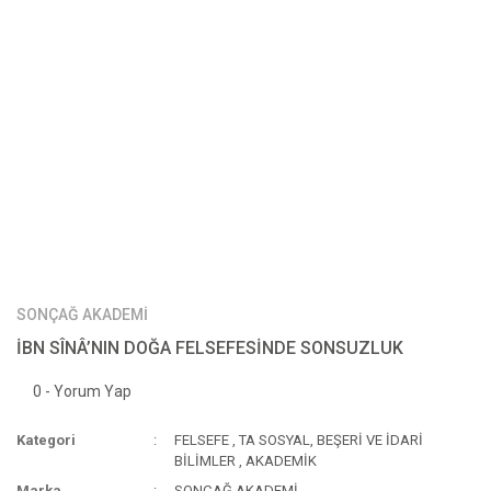
SONÇAĞ AKADEMİ
İBN SÎNÂ’NIN DOĞA FELSEFESİNDE SONSUZLUK
0 - Yorum Yap
Kategori
FELSEFE
,
TA SOSYAL, BEŞERİ VE İDARİ
BİLİMLER
,
AKADEMİK
Marka
SONÇAĞ AKADEMİ