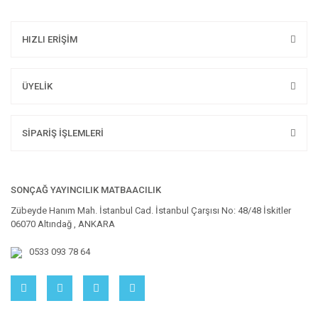
HIZLI ERİŞİM
ÜYELİK
SİPARİŞ İŞLEMLERİ
SONÇAĞ YAYINCILIK MATBAACILIK
Zübeyde Hanım Mah. İstanbul Cad. İstanbul Çarşısı No: 48/48 İskitler
06070 Altındağ , ANKARA
0533 093 78 64