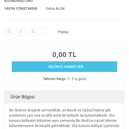
KOORDİNATÖRÜ
YAYIN YÖNETMENİ
Selva ALİM
Paylaş
0,00 TL
GELİNCE HABER VER
Tahmini Kargo:
3 - 5 iş günü
Ürün Bilgisi
İbn Sînâ’nın el-İşârât ve’t-tenbîhât, en-Necât ve Uyûnü’l-hikme gibi
eserlerinin yanı sıra eş-Şifâ isimli bir külliyatı da bulunmaktadır. Söz
konusu külliyatın bölümleri aynı zamanda İbn Sînâ’nın nazarî bilimler
bölümlemesine de karşılık gelmektedir. Söz konusu külliyat içerisinde