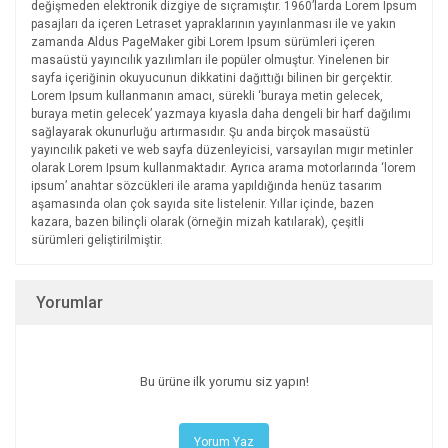
değişmeden elektronik dizgiye de sıçramıştır. 1960’larda Lorem Ipsum
pasajları da içeren Letraset yapraklarının yayınlanması ile ve yakın
zamanda Aldus PageMaker gibi Lorem Ipsum sürümleri içeren
masaüstü yayıncılık yazılımları ile popüler olmuştur. Yinelenen bir
sayfa içeriğinin okuyucunun dikkatini dağıttığı bilinen bir gerçektir.
Lorem Ipsum kullanmanın amacı, sürekli ‘buraya metin gelecek,
buraya metin gelecek’ yazmaya kıyasla daha dengeli bir harf dağılımı
sağlayarak okunurluğu artırmasıdır. Şu anda birçok masaüstü
yayıncılık paketi ve web sayfa düzenleyicisi, varsayılan mıgır metinler
olarak Lorem Ipsum kullanmaktadır. Ayrıca arama motorlarında ‘lorem
ipsum’ anahtar sözcükleri ile arama yapıldığında henüz tasarım
aşamasında olan çok sayıda site listelenir. Yıllar içinde, bazen
kazara, bazen bilinçli olarak (örneğin mizah katılarak), çeşitli
sürümleri geliştirilmiştir.
Yorumlar
Bu ürüne ilk yorumu siz yapın!
Yorum Yaz