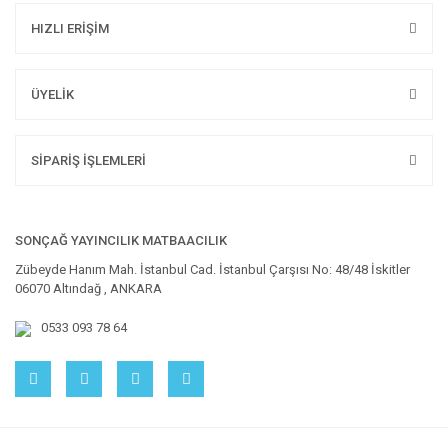
HIZLI ERİŞİM
ÜYELİK
SİPARİŞ İŞLEMLERİ
SONÇAĞ YAYINCILIK MATBAACILIK
Zübeyde Hanım Mah. İstanbul Cad. İstanbul Çarşısı No: 48/48 İskitler
06070 Altındağ , ANKARA
0533 093 78 64