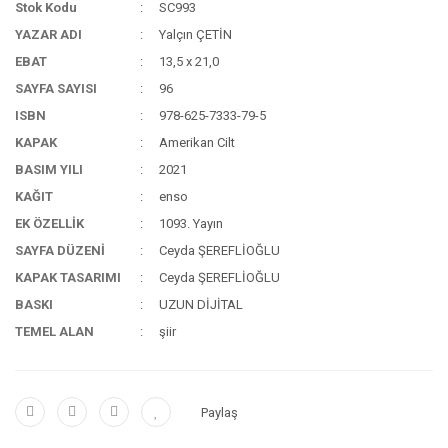
Stok Kodu
SC993
YAZAR ADI
Yalçın ÇETİN
EBAT
13,5 x 21,0
SAYFA SAYISI
96
ISBN
978-625-7333-79-5
KAPAK
Amerikan Cilt
BASIM YILI
2021
KAĞIT
enso
EK ÖZELLİK
1093. Yayın
SAYFA DÜZENİ
Ceyda ŞEREFLİOĞLU
KAPAK TASARIMI
Ceyda ŞEREFLİOĞLU
BASKI
UZUN DİJİTAL
TEMEL ALAN
şiir
Paylaş