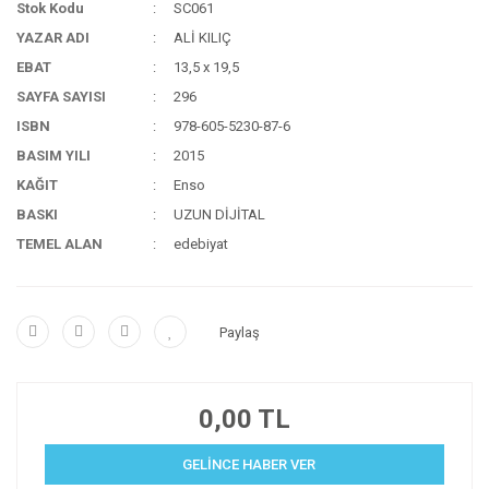
Stok Kodu
SC061
YAZAR ADI
ALİ KILIÇ
EBAT
13,5 x 19,5
SAYFA SAYISI
296
ISBN
978-605-5230-87-6
BASIM YILI
2015
KAĞIT
Enso
BASKI
UZUN DİJİTAL
TEMEL ALAN
edebiyat
Paylaş
0,00 TL
GELİNCE HABER VER