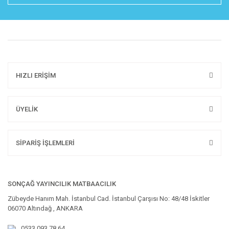
HIZLI ERİŞİM
ÜYELİK
SİPARİŞ İŞLEMLERİ
SONÇAĞ YAYINCILIK MATBAACILIK
Zübeyde Hanım Mah. İstanbul Cad. İstanbul Çarşısı No: 48/48 İskitler
06070 Altındağ , ANKARA
0533 093 78 64