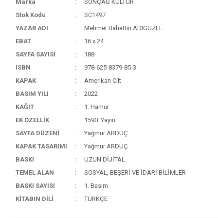
Marka
SONÇAĞ KÜLTÜR
Stok Kodu
SC1497
YAZAR ADI
Mehmet Bahattin ADIGÜZEL
EBAT
16 x 24
SAYFA SAYISI
188
ISBN
978-625-8379-85-3
KAPAK
Amerikan Cilt
BASIM YILI
2022
KAĞIT
1. Hamur
EK ÖZELLİK
1590. Yayın
SAYFA DÜZENİ
Yağmur ARDUÇ
KAPAK TASARIMI
Yağmur ARDUÇ
BASKI
UZUN DİJİTAL
TEMEL ALAN
SOSYAL, BEŞERİ VE İDARİ BİLİMLER
BASKI SAYISI
1. Basım
KİTABIN DİLİ
TÜRKÇE