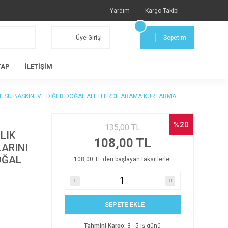
Yardım
Kargo Takibi
Üye Girişi
Sepetim
TAP
İLETİŞİM
M, SU BASKINI VE DİĞER DOĞAL AFETLERDE ARAMA KURTARMA
%20
135,00 TL
LIK
108,00 TL
ARINI
OĞAL
108,00 TL den başlayan taksitlerle!
SEPETE EKLE
Tahmini Kargo:
3 - 5 iş günü