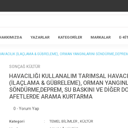
HAKKIMIZDA
YAZARLAR
KATEGORİLER
MARKALAR
E-Kİ
 HAVACILIK (İLAÇLAMA & GÜBRELEME), ORMAN YANGINLARINI SÖNDÜRME,DEPRE
SONÇAĞ KÜLTÜR
HAVACILIĞI KULLANALIM TARIMSAL HAVACI
(İLAÇLAMA & GÜBRELEME), ORMAN YANGINL
SÖNDÜRME,DEPREM, SU BASKINI VE DİĞER D
AFETLERDE ARAMA KURTARMA
0 - Yorum Yap
Kategori
TEMEL BİLİMLER
,
KÜLTÜR